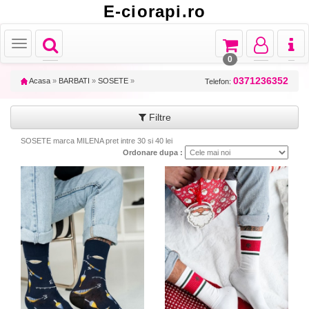
E-ciorapi.ro
Toggle
Toggle
Toggle
Toggl
Toggle
navigation
navigation
navigation
naviga
navigation
0
0371236352
Acasa
»
BARBATI
»
SOSETE
»
Telefon:
Filtre
SOSETE marca MILENA pret intre 30 si 40 lei
Ordonare dupa :