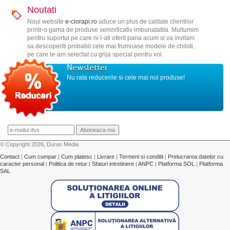
Noutati
Noul website
e-ciorapi.ro
aduce un plus de calitate clientilor
printr-o gama de produse semnificativ imbunatatita. Multumim
pentru suportul pe care ni l-ati oferit pana acum si va invitam
sa descoperiti probabil cele mai frumoase modele de chiloti,
pe care le-am selectat cu grija special pentru voi.
Newsletter
Nu rata reducerile si cele mai noi produse!
© Copyright 2026, Duras Media
Contact
|
Cum cumpar
|
Cum platesc
|
Livrare
|
Termeni si conditii
|
Prelucrarea datelor cu
caracter personal
|
Politica de retur
|
Sfaturi intretinere
|
ANPC
|
Platforma SOL
|
Platforma
SAL