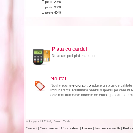
peste 20 %
peste 30 %
peste 40 %
Plata cu cardul
De acum poti plati mai usor
Noutati
Noul website
e-ciorapi.ro
aduce un plus de calitate 
imbunatatita. Multumim pentru suportul pe care ni l-
cele mai frumoase modele de chiloti, pe care le-am s
© Copyright 2026, Duras Media
Contact
|
Cum cumpar
|
Cum platesc
|
Livrare
|
Termeni si conditii
|
Preluc