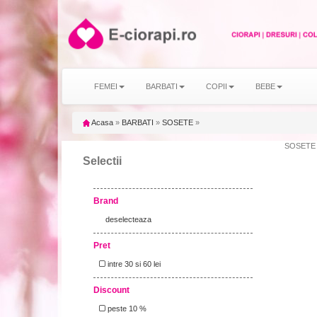
FEMEI
BARBATI
COPII
BEBE
Acasa
»
BARBATI
»
SOSETE
»
SOSETE m
Selectii
Brand
deselecteaza
Pret
intre 30 si 60 lei
Discount
peste 10 %