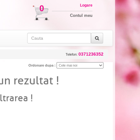
Logare
0
Contul meu
0371236352
Telefon:
Ordonare dupa :
un rezultat !
ltrarea !