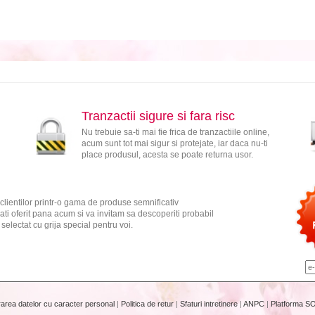
Tranzactii sigure si fara risc
Nu trebuie sa-ti mai fie frica de tranzactiile online,
acum sunt tot mai sigur si protejate, iar daca nu-ti
place produsul, acesta se poate returna usor.
clientilor printr-o gama de produse semnificativ
ati oferit pana acum si va invitam sa descoperiti probabil
electat cu grija special pentru voi.
rarea datelor cu caracter personal
|
Politica de retur
|
Sfaturi intretinere
|
ANPC
|
Platforma S