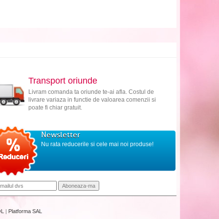
Transport oriunde
Livram comanda ta oriunde te-ai afla. Costul de
livrare variaza in functie de valoarea comenzii si
poate fi chiar gratuit.
Newsletter
Nu rata reducerile si cele mai noi produse!
OL
|
Platforma SAL