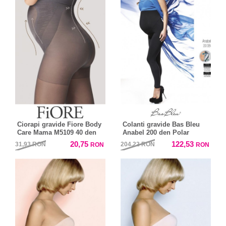
Ciorapi gravide Fiore Body
Colanti gravide Bas Bleu
Care Mama M5109 40 den
Anabel 200 den Polar
20,75
122,53
31,93
RON
204,22
RON
RON
RON