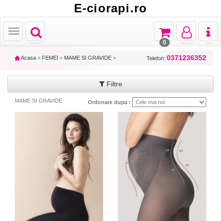
E-ciorapi.ro
Toggle
Toggle
Toggle
Toggl
Toggle
navigation
navigation
navigation
naviga
navigation
0
0371236352
Acasa
»
FEMEI
»
MAME SI GRAVIDE
»
Telefon:
Filtre
MAME SI GRAVIDE
Ordonare dupa :