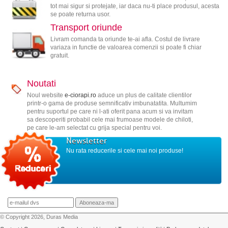
tot mai sigur si protejate, iar daca nu-ti place produsul, acesta
se poate returna usor.
Transport oriunde
Livram comanda ta oriunde te-ai afla. Costul de livrare
variaza in functie de valoarea comenzii si poate fi chiar
gratuit.
Noutati
Noul website
e-ciorapi.ro
aduce un plus de calitate clientilor
printr-o gama de produse semnificativ imbunatatita. Multumim
pentru suportul pe care ni l-ati oferit pana acum si va invitam
sa descoperiti probabil cele mai frumoase modele de chiloti,
pe care le-am selectat cu grija special pentru voi.
Newsletter
Nu rata reducerile si cele mai noi produse!
© Copyright 2026, Duras Media