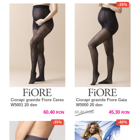
-25%
Ciorapi gravide Fiore Ceres
Ciorapi gravide Fiore Gaia
W5001 20 den
W5000 20 den
60,40
45,30
60,40
RON
RON
RON
-35%
-40%