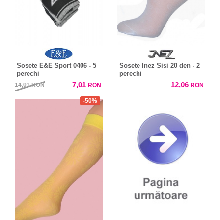
Sosete E&E Sport 0406 - 5
Sosete Inez Sisi 20 den - 2
perechi
perechi
7,01
12,06
14,01
RON
RON
RON
-50%