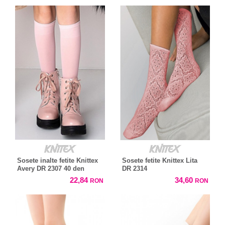
Sosete inalte fetite Knittex
Sosete fetite Knittex Lita
Avery DR 2307 40 den
DR 2314
22,84
34,60
RON
RON