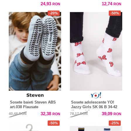
24,93
12,74
RON
RON
-20%
-50%
Sosete baieti Steven ABS
Sosete adolescente YO!
art.038 Flausate
Jazzy Girls SK 06 B 34-42
(6 perechi)
32,38
39,09
40,48
RON
78,17
RON
RON
RON
-50%
-25%