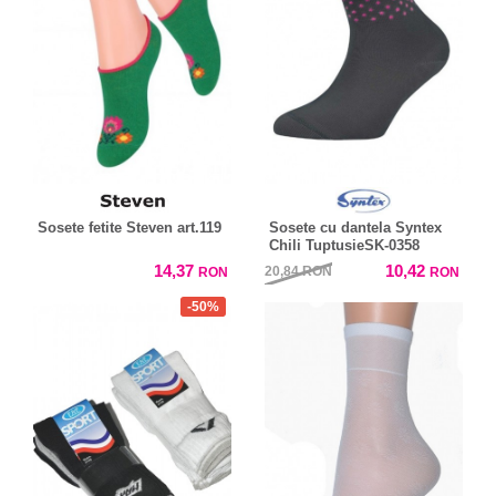
Sosete fetite Steven art.119
Sosete cu dantela Syntex
Chili TuptusieSK-0358
14,37
10,42
20,84
RON
RON
RON
-50%