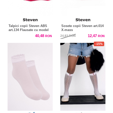
Talpici copii Steven ABS
Sosete copii Steven art.014
art.134 Flausate cu model
X-mass
40,48
12,47
24,93
RON
RON
RON
-15%