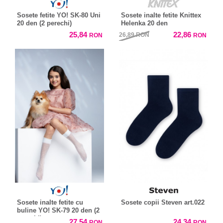
Sosete fetite YO! SK-80 Uni
Sosete inalte fetite Knittex
20 den (2 perechi)
Helenka 20 den
25,84
22,86
26,89
RON
RON
RON
Sosete inalte fetite cu
Sosete copii Steven art.022
buline YO! SK-79 20 den (2
perechi)
27,54
24,34
RON
RON