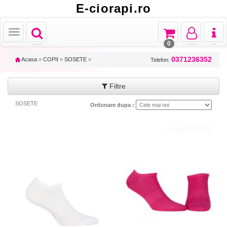
E-ciorapi.ro
Toggle
Toggle
Toggle
Toggl
Toggle
navigation
navigation
navigation
naviga
navigation
0
0371236352
Acasa
»
COPII
»
SOSETE
»
Telefon:
Filtre
SOSETE
Ordonare dupa :