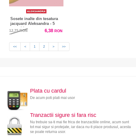
Sosete inalte din tesatura
jacquard Aleksandra - 5
perechi
6,38
12,75
RON
RON
<<
<
1
2
>
>>
Plata cu cardul
De acum poti plati mai usor
Tranzactii sigure si fara risc
Nu trebuie sa-ti mai fie frica de tranzactiile online, acum sunt
tot mai sigur si protejate, iar daca nu-ti place produsul, acesta
se poate returna usor.