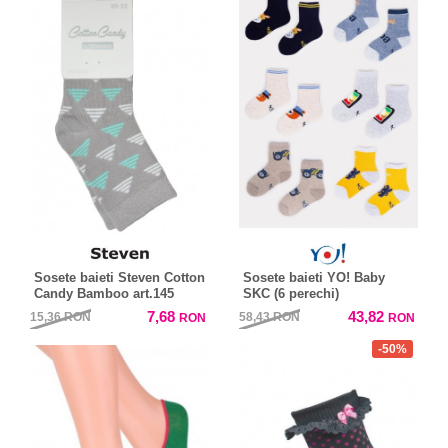
Sosete baieti Steven Cotton
Sosete baieti YO! Baby
Candy Bamboo art.145
SKC (6 perechi)
7,68
43,82
15,36
RON
58,43
RON
RON
RON
-50%