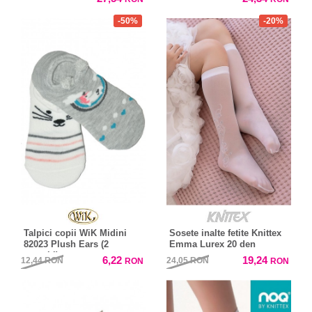
-50%
-20%
Talpici copii WiK Midini
Sosete inalte fetite Knittex
82023 Plush Ears (2
Emma Lurex 20 den
perechi)
6,22
19,24
12,44
RON
24,05
RON
RON
RON