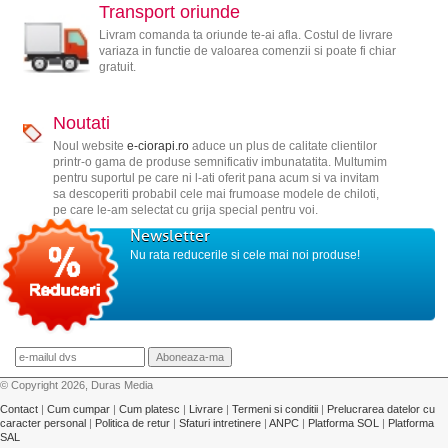
Transport oriunde
Livram comanda ta oriunde te-ai afla. Costul de livrare
variaza in functie de valoarea comenzii si poate fi chiar
gratuit.
Noutati
Noul website
e-ciorapi.ro
aduce un plus de calitate clientilor
printr-o gama de produse semnificativ imbunatatita. Multumim
pentru suportul pe care ni l-ati oferit pana acum si va invitam
sa descoperiti probabil cele mai frumoase modele de chiloti,
pe care le-am selectat cu grija special pentru voi.
Newsletter
Nu rata reducerile si cele mai noi produse!
© Copyright 2026, Duras Media
Contact
|
Cum cumpar
|
Cum platesc
|
Livrare
|
Termeni si conditii
|
Prelucrarea datelor cu
caracter personal
|
Politica de retur
|
Sfaturi intretinere
|
ANPC
|
Platforma SOL
|
Platforma
SAL