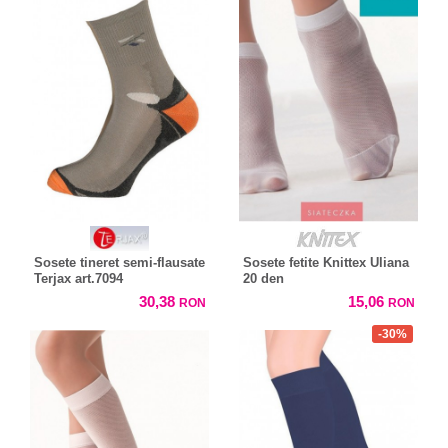
Sosete tineret semi-flausate
Sosete fetite Knittex Uliana
Terjax art.7094
20 den
30,38
15,06
RON
RON
-30%