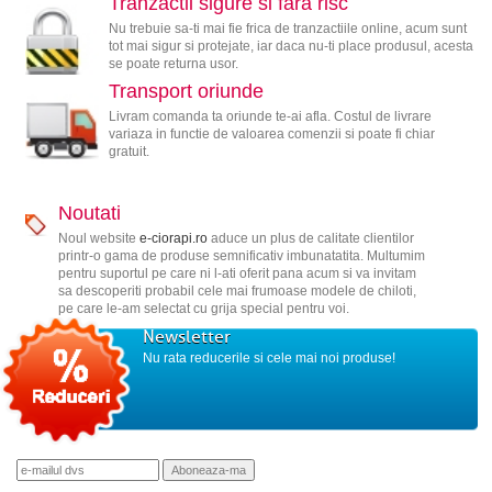
Tranzactii sigure si fara risc
Nu trebuie sa-ti mai fie frica de tranzactiile online, acum sunt
tot mai sigur si protejate, iar daca nu-ti place produsul, acesta
se poate returna usor.
Transport oriunde
Livram comanda ta oriunde te-ai afla. Costul de livrare
variaza in functie de valoarea comenzii si poate fi chiar
gratuit.
Noutati
Noul website
e-ciorapi.ro
aduce un plus de calitate clientilor
printr-o gama de produse semnificativ imbunatatita. Multumim
pentru suportul pe care ni l-ati oferit pana acum si va invitam
sa descoperiti probabil cele mai frumoase modele de chiloti,
pe care le-am selectat cu grija special pentru voi.
Newsletter
Nu rata reducerile si cele mai noi produse!