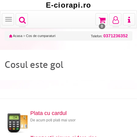
E-ciorapi.ro
Toggle
Toggle
Toggle
Toggl
Toggle
navigation
navigation
navigation
naviga
navigation
0
0371236352
Acasa
»
Cos de cumparaturi
Telefon:
Cosul este gol
Plata cu cardul
De acum poti plati mai usor