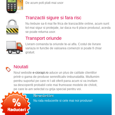
De acum poti plati mai usor
Tranzactii sigure si fara risc
Nu trebuie sa-ti mai fie frica de tranzactiile online, acum sunt
tot mai sigur si protejate, iar daca nu-ti place produsul, acesta
se poate returna usor.
Transport oriunde
Livram comanda ta oriunde te-ai afla. Costul de livrare
variaza in functie de valoarea comenzii si poate fi chiar
gratuit.
Noutati
Noul website
e-ciorapi.ro
aduce un plus de calitate clientilor
printr-o gama de produse semnificativ imbunatatita. Multumim
pentru suportul pe care ni l-ati oferit pana acum si va invitam
sa descoperiti probabil cele mai frumoase modele de chiloti,
pe care le-am selectat cu grija special pentru voi.
Newsletter
Nu rata reducerile si cele mai noi produse!