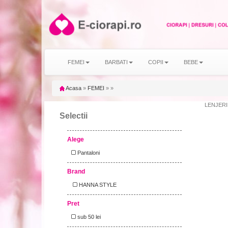
FEMEI
BARBATI
COPII
BEBE
Acasa
»
FEMEI
»
»
LENJERI
Selectii
Alege
Pantaloni
Brand
HANNA STYLE
Pret
sub 50 lei