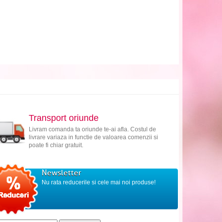
Transport oriunde
Livram comanda ta oriunde te-ai afla. Costul de
livrare variaza in functie de valoarea comenzii si
poate fi chiar gratuit.
Newsletter
Nu rata reducerile si cele mai noi produse!