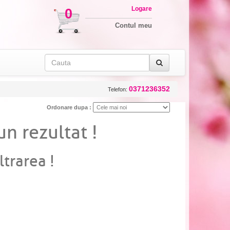
Logare
0
Contul meu
0371236352
Telefon:
Ordonare dupa :
un rezultat !
ltrarea !