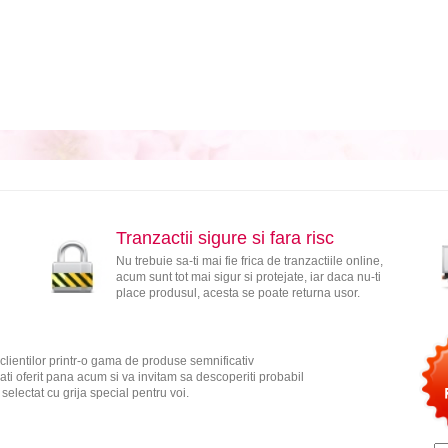
Tranzactii sigure si fara risc
Nu trebuie sa-ti mai fie frica de tranzactiile online,
acum sunt tot mai sigur si protejate, iar daca nu-ti
place produsul, acesta se poate returna usor.
clientilor printr-o gama de produse semnificativ
ati oferit pana acum si va invitam sa descoperiti probabil
electat cu grija special pentru voi.