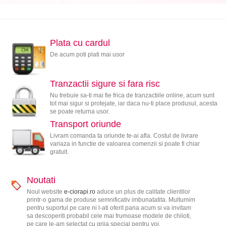
Plata cu cardul
De acum poti plati mai usor
Tranzactii sigure si fara risc
Nu trebuie sa-ti mai fie frica de tranzactiile online, acum sunt
tot mai sigur si protejate, iar daca nu-ti place produsul, acesta
se poate returna usor.
Transport oriunde
Livram comanda ta oriunde te-ai afla. Costul de livrare
variaza in functie de valoarea comenzii si poate fi chiar
gratuit.
Noutati
Noul website
e-ciorapi.ro
aduce un plus de calitate clientilor
printr-o gama de produse semnificativ imbunatatita. Multumim
pentru suportul pe care ni l-ati oferit pana acum si va invitam
sa descoperiti probabil cele mai frumoase modele de chiloti,
pe care le-am selectat cu grija special pentru voi.