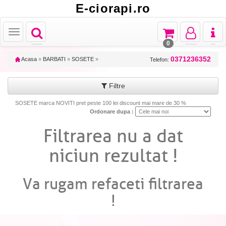
E-ciorapi.ro
Toggle
Toggle
Toggle
Toggl
Toggle
navigation
navigation
navigation
naviga
navigation
0
0371236352
Acasa
»
BARBATI
»
SOSETE
»
Telefon:
Filtre
SOSETE marca NOVITI pret peste 100 lei discount mai mare de 30 %
Ordonare dupa :
Filtrarea nu a dat
niciun rezultat !
Va rugam refaceti filtrarea
!