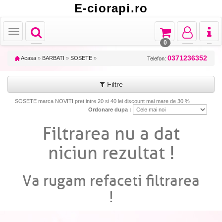
E-ciorapi.ro
Toggle
Toggle
Toggle
Toggl
Toggle
navigation
navigation
navigation
naviga
navigation
0
0371236352
Acasa
»
BARBATI
»
SOSETE
»
Telefon:
Filtre
SOSETE marca NOVITI pret intre 20 si 40 lei discount mai mare de 30 %
Ordonare dupa :
Filtrarea nu a dat
niciun rezultat !
Va rugam refaceti filtrarea
!