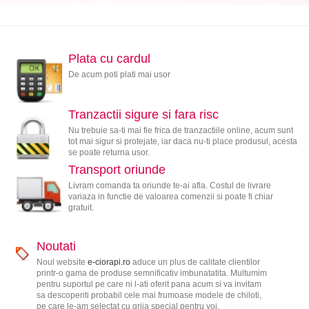
Plata cu cardul
De acum poti plati mai usor
Tranzactii sigure si fara risc
Nu trebuie sa-ti mai fie frica de tranzactiile online, acum sunt
tot mai sigur si protejate, iar daca nu-ti place produsul, acesta
se poate returna usor.
Transport oriunde
Livram comanda ta oriunde te-ai afla. Costul de livrare
variaza in functie de valoarea comenzii si poate fi chiar
gratuit.
Noutati
Noul website
e-ciorapi.ro
aduce un plus de calitate clientilor
printr-o gama de produse semnificativ imbunatatita. Multumim
pentru suportul pe care ni l-ati oferit pana acum si va invitam
sa descoperiti probabil cele mai frumoase modele de chiloti,
pe care le-am selectat cu grija special pentru voi.