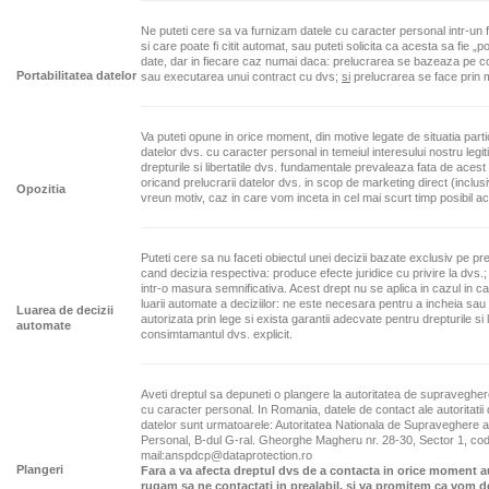
Ne puteti cere sa va furnizam datele cu caracter personal intr-un f
si care poate fi citit automat, sau puteti solicita ca acesta sa fie „p
date, dar in fiecare caz numai daca: prelucrarea se bazeaza pe 
Portabilitatea datelor
sau executarea unui contract cu dvs;
si
prelucrarea se face prin 
Va puteti opune in orice moment, din motive legate de situatia particu
datelor dvs. cu caracter personal in temeiul interesului nostru legit
drepturile si libertatile dvs. fundamentale prevaleaza fata de ace
oricand prelucrarii datelor dvs. in scop de marketing direct (inclusi
Opozitia
vreun motiv, caz in care vom inceta in cel mai scurt timp posibil a
Puteti cere sa nu faceti obiectul unei decizii bazate exclusiv pe p
cand decizia respectiva: produce efecte juridice cu privire la dvs.;
intr-o masura semnificativa. Acest drept nu se aplica in cazul in c
luarii automate a deciziilor: ne este necesara pentru a incheia sau
Luarea de decizii
autorizata prin lege si exista garantii adecvate pentru drepturile si
automate
consimtamantul dvs. explicit.
Aveti dreptul sa depuneti o plangere la autoritatea de supraveghere
cu caracter personal. In Romania, datele de contact ale autoritati
datelor sunt urmatoarele: Autoritatea Nationala de Supraveghere a
Personal, B-dul G-ral. Gheorghe Magheru nr. 28-30, Sector 1, co
mail:anspdcp@dataprotection.ro
Plangeri
Fara a va afecta dreptul dvs de a contacta in orice moment a
rugam sa ne contactati in prealabil, si va promitem ca vom d