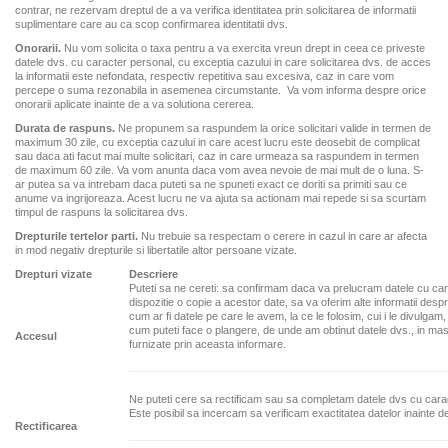
contrar, ne rezervam dreptul de a va verifica identitatea prin solicitarea de informatii
suplimentare care au ca scop confirmarea identitatii dvs.
Onorarii.
Nu vom solicita o taxa pentru a va exercita vreun drept in ceea ce priveste
datele dvs. cu caracter personal, cu exceptia cazului in care solicitarea dvs. de acces
la informatii este nefondata, respectiv repetitiva sau excesiva, caz in care vom
percepe o suma rezonabila in asemenea circumstante. Va vom informa despre orice
onorarii aplicate inainte de a va solutiona cererea.
Durata de raspuns.
Ne propunem sa raspundem la orice solicitari valide in termen de
maximum 30 zile, cu exceptia cazului in care acest lucru este deosebit de complicat
sau daca ati facut mai multe solicitari, caz in care urmeaza sa raspundem in termen
de maximum 60 zile. Va vom anunta daca vom avea nevoie de mai mult de o luna. S-
ar putea sa va intrebam daca puteti sa ne spuneti exact ce doriti sa primiti sau ce
anume va ingrijoreaza. Acest lucru ne va ajuta sa actionam mai repede si sa scurtam
timpul de raspuns la solicitarea dvs.
Drepturile tertelor parti.
Nu trebuie sa respectam o cerere in cazul in care ar afecta
in mod negativ drepturile si libertatile altor persoane vizate.
Drepturi vizate
Descriere
Puteti sa ne cereti: sa confirmam daca va prelucram datele cu ca
dispozitie o copie a acestor date, sa va oferim alte informatii des
cum ar fi datele pe care le avem, la ce le folosim, cui i le divulgam,
cum puteti face o plangere, de unde am obtinut datele dvs., in masu
Accesul
furnizate prin aceasta informare.
Ne puteti cere sa rectificam sau sa completam datele dvs cu cara
Este posibil sa incercam sa verificam exactitatea datelor inainte d
Rectificarea