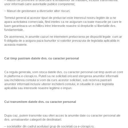
– Masuri de prevenire si detectare a tentativelor de fraudare, inclusiv transmiterea
unor informatii catre autoritatile publice competente;
– Masuri de gestionare a diverselor altor riscuri.
Temeiul general al acestor tipuri de prelucrari este interesul nostru legitim de a ne
apara activitatea comerciala, fiind inteles ca ne asiguram ca toate masurile pe care le
luam garanteaza un echilibru intre interesele noastre si drepturile si libertatile dvs.
fundamentale.
De asemenea, in anumite cazuri ne intemeiem prelucrarea pe dispozitii legale cum ar
fi obligatia de a asigura paza bunurilor si valorilor prevazuta de legislatia aplicabila in
aceasta materie.
Cat timp pastram datele dvs. cu caracter personal
Ca regula generala, vom stoca datele dvs. cu caracter personal cat timp aveti un cont
in platforma e-ciorapi.ro. Puteti sa ne solicitati oricand stergerea anumitor informatii
sau inchiderea contului si vom da curs acestor solicitari, sub rezerva pastrarii
anumitor informatii inclusiv ulterior inchiderii contului, in situatiile in care legislatia
aplicabila sau interesele noastre legitime o impun.
Cui transmitem datele dvs. cu caracter personal
Dupa caz, putem transmite sau oferi acces la anumite date cu caracter personal ale
dvs. urmatoarelor categorii de destinatari:
– societatilor din cadrul aceluiasi grup de societati ca e-ciorapi.ro;