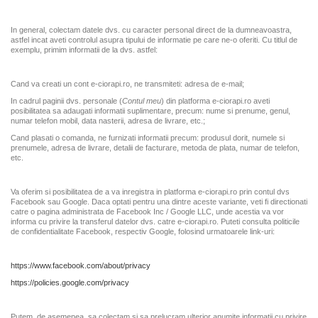
In general, colectam datele dvs. cu caracter personal direct de la dumneavoastra,
astfel incat aveti controlul asupra tipului de informatie pe care ne-o oferiti. Cu titlul de
exemplu, primim informatii de la dvs. astfel:
Cand va creati un cont e-ciorapi.ro, ne transmiteti: adresa de e-mail;
In cadrul paginii dvs. personale (
Contul meu
) din platforma e-ciorapi.ro aveti
posibilitatea sa adaugati informatii suplimentare, precum: nume si prenume, genul,
numar telefon mobil, data nasterii, adresa de livrare, etc.;
Cand plasati o comanda, ne furnizati informatii precum: produsul dorit, numele si
prenumele, adresa de livrare, detalii de facturare, metoda de plata, numar de telefon,
etc.
Va oferim si posibilitatea de a va inregistra in platforma e-ciorapi.ro prin contul dvs
Facebook sau Google. Daca optati pentru una dintre aceste variante, veti fi directionati
catre o pagina administrata de Facebook Inc / Google LLC, unde acestia va vor
informa cu privire la transferul datelor dvs. catre e-ciorapi.ro. Puteti consulta politicile
de confidentialitate Facebook, respectiv Google, folosind urmatoarele link-uri:
https://www.facebook.com/about/privacy
https://policies.google.com/privacy
Putem, de asemenea, sa colectam si sa prelucram ulterior anumite informatii cu privire