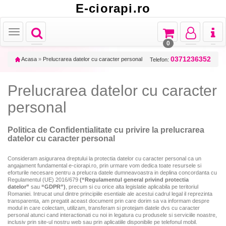
E-ciorapi.ro
Toggle
Toggle
Toggle
Toggl
Toggle
navigation
navigation
navigation
naviga
navigation
0
0371236352
Acasa
»
Prelucrarea datelor cu caracter personal
Telefon:
Prelucrarea datelor cu caracter
personal
Politica de Confidentialitate cu privire la prelucrarea
datelor cu caracter personal
Consideram asigurarea dreptului la protectia datelor cu caracter personal ca un
angajament fundamental e-ciorapi.ro, prin urmare vom dedica toate resursele si
eforturile necesare pentru a prelucra datele dumneavoastra in deplina concordanta cu
Regulamentul (UE) 2016/679
(“Regulamentul general privind protectia
datelor”
sau
“GDPR”)
, precum si cu orice alta legislatie aplicabila pe teritoriul
Romaniei. Intrucat unul dintre principiile esentiale ale acestui cadrul legal il reprezinta
transparenta, am pregatit aceast document prin care dorim sa va informam despre
modul in care colectam, utilizam, transferam si protejam datele dvs cu caracter
personal atunci cand interactionati cu noi in legatura cu produsele si serviciile noastre,
inclusiv prin site-ul nostru web sau prin aplicatiile disponibile pe telefonul mobil.