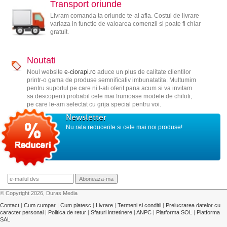
Transport oriunde
Livram comanda ta oriunde te-ai afla. Costul de livrare
variaza in functie de valoarea comenzii si poate fi chiar
gratuit.
Noutati
Noul website
e-ciorapi.ro
aduce un plus de calitate clientilor
printr-o gama de produse semnificativ imbunatatita. Multumim
pentru suportul pe care ni l-ati oferit pana acum si va invitam
sa descoperiti probabil cele mai frumoase modele de chiloti,
pe care le-am selectat cu grija special pentru voi.
Newsletter
Nu rata reducerile si cele mai noi produse!
© Copyright 2026, Duras Media
Contact
|
Cum cumpar
|
Cum platesc
|
Livrare
|
Termeni si conditii
|
Prelucrarea datelor cu
caracter personal
|
Politica de retur
|
Sfaturi intretinere
|
ANPC
|
Platforma SOL
|
Platforma
SAL