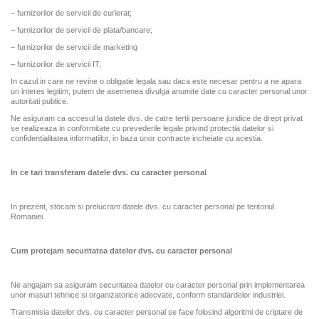
– furnizorilor de servicii de curierat;
– furnizorilor de servicii de plata/bancare;
– furnizorilor de servicii de marketing
– furnizorilor de servicii IT;
In cazul in care ne revine o obligatie legala sau daca este necesar pentru a ne apara
un interes legitim, putem de asemenea divulga anumite date cu caracter personal unor
autoritati publice.
Ne asiguram ca accesul la datele dvs. de catre tertii persoane juridice de drept privat
se realizeaza in conformitate cu prevederile legale privind protectia datelor si
confidentialitatea informatiilor, in baza unor contracte incheiate cu acestia.
In ce tari transferam
datele dvs. cu caracter personal
In prezent, stocam si prelucram datele dvs. cu caracter personal pe teritoriul
Romaniei.
Cum protejam securitatea datelor dvs. cu caracter personal
Ne angajam sa asiguram securitatea datelor cu caracter personal prin implementarea
unor masuri tehnice si organizatorice adecvate, conform standardelor industriei.
Transmisia datelor dvs. cu caracter personal se face folosind algoritmi de criptare de