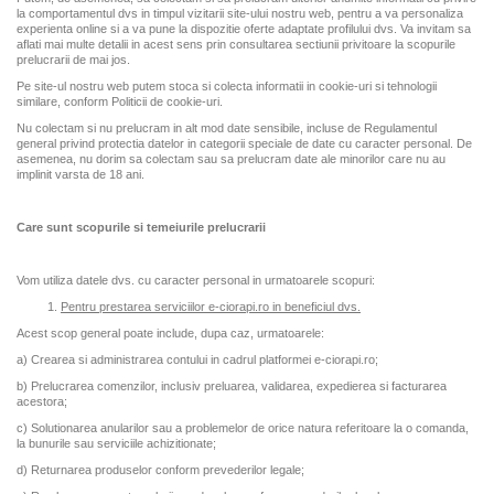
la comportamentul dvs in timpul vizitarii site-ului nostru web, pentru a va personaliza
experienta online si a va pune la dispozitie oferte adaptate profilului dvs. Va invitam sa
aflati mai multe detalii in acest sens prin consultarea sectiunii privitoare la scopurile
prelucrarii de mai jos.
Pe site-ul nostru web putem stoca si colecta informatii in cookie-uri si tehnologii
similare, conform Politicii de cookie-uri.
Nu colectam si nu prelucram in alt mod date sensibile, incluse de Regulamentul
general privind protectia datelor in categorii speciale de date cu caracter personal. De
asemenea, nu dorim sa colectam sau sa prelucram date ale minorilor care nu au
implinit varsta de 18 ani.
Care sunt scopurile si temeiurile prelucrarii
Vom utiliza datele dvs. cu caracter personal in urmatoarele scopuri:
Pentru prestarea serviciilor e-ciorapi.ro
in beneficiul
dvs.
Acest scop general poate include, dupa caz, urmatoarele:
a) Crearea si administrarea contului in cadrul platformei e-ciorapi.ro;
b) Prelucrarea comenzilor, inclusiv preluarea, validarea, expedierea si facturarea
acestora;
c) Solutionarea anularilor sau a problemelor de orice natura referitoare la o comanda,
la bunurile sau serviciile achizitionate;
d) Returnarea produselor conform prevederilor legale;