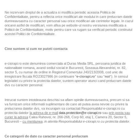
Ne rezervam dreptul de a actualiza si modifica periodic aceasta Politica de
Confidentialitate, pentru a reflecta orice modificari ale modului in care prelucram datele
dumneavoastra cu caracter personal sau orice modificari ale cerintelor legale. In cazul
oricarei astfel de modificari, vom afisa pe website-ul nostru versiunea modificata a
Politicii de Confidentialitate, motiv pentru care va rugam sa verificati periodic continutul
acestei Politici de Confidentialitate.
Cine suntem si cum ne puteti contacta
e-ciorapi.ro este denumirea comerciala al Duras Media SRL, persoana juridica de
nationalitate romana, avand sediul social in Bucuresti, Soseaua Alexandriei, nr. 82,
sector 5, cu numar de ordine in Registrul Comertului J40/213/2008, cod unic de
inregistrare fiscala RO23027986 (in continuare “
e-ciorapi.ro
” sau “
noi
“). In sensul
legislatiei cu privire la protectia datelor, suntem
operator
atunci cand prelucram datele
dvs cu caracter personal.
Intrucat suntem intotdeauna deschisi sa aflam opiniile dumneavoastra, precum si sa
va furnizam orice informatii suplimentare de care ati putea avea nevoie cu privire la
prelucrarea datelor dvs, va incurajam sa contactati Responsabilul e-ciorapi.ro cu
protectia datelor
la adresa de e-mail
data.protection@e-ciorapi.ro
sau
prin posta sau
curier la adresa
Calea Rahovei, nr. 266-268, Corp 60, etaj 1, Camera 20, Sector 5,
Bucuresti –
cu mentiunea
:
in atentia Responsabilului e-ciorapi.ro cu protectia datelor
.
Ce categorii de date cu caracter personal prelucram