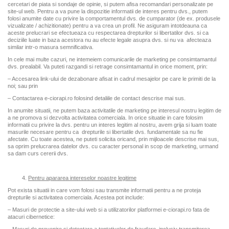
cercetari de piata si sondaje de opinie, si putem afisa recomandari personalizate pe
site-ul web. Pentru a va pune la dispozitie informatii de interes pentru dvs., putem
folosi anumite date cu privire la comportamentul dvs. de cumparator (de ex. produsele
vizualizate / achizitionate) pentru a va crea un profil. Ne asiguram intotdeauna ca
aceste prelucrari se efectueaza cu respectarea drepturilor si libertatilor dvs. si ca
deciziile luate in baza acestora nu au efecte legale asupra dvs. si nu va afecteaza
similar intr-o masura semnificativa.
In cele mai multe cazuri, ne intemeiem comunicarile de marketing pe consimtamantul
dvs. prealabil. Va puteti razgandi si retrage consimtamantul in orice moment, prin:
– Accesarea link-ului de dezabonare afisat in cadrul mesajelor pe care le primiti de la
noi; sau prin
– Contactarea e-ciorapi.ro folosind detaliile de contact descrise mai sus.
In anumite situatii, ne putem baza activitatile de marketing pe interesul nostru legitim de
a ne promova si dezvolta activitatea comerciala. In orice situatie in care folosim
informatii cu privire la dvs. pentru un interes legitim al nostru, avem grija si luam toate
masurile necesare pentru ca drepturile si libertatile dvs. fundamentale sa nu fie
afectate. Cu toate acestea, ne puteti solicita oricand, prin mijloacele descrise mai sus,
sa oprim prelucrarea datelor dvs. cu caracter personal in scop de marketing, urmand
sa dam curs cererii dvs.
Pentru apararea intereselor noastre legitime
Pot exista situatii in care vom folosi sau transmite informatii pentru a ne proteja
drepturile si activitatea comerciala. Acestea pot include:
– Masuri de protectie a site-ului web si a utilizatorilor platformei e-ciorapi.ro fata de
atacuri cibernetice: