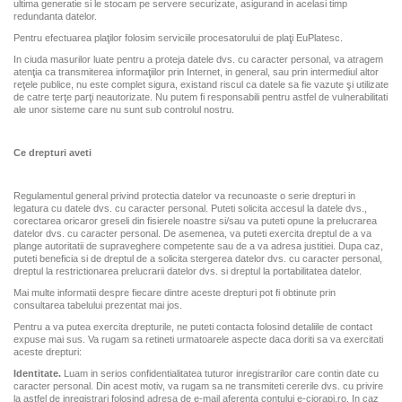
ultima generatie si le stocam pe servere securizate, asigurand in acelasi timp
redundanta datelor.
Pentru efectuarea plaţilor folosim serviciile procesatorului de plaţi EuPlatesc.
In ciuda masurilor luate pentru a proteja datele dvs. cu caracter personal, va atragem
atenţia ca transmiterea informaţiilor prin Internet, in general, sau prin intermediul altor
reţele publice, nu este complet sigura, existand riscul ca datele sa fie vazute şi utilizate
de catre terţe parţi neautorizate. Nu putem fi responsabili pentru astfel de vulnerabilitati
ale unor sisteme care nu sunt sub controlul nostru.
Ce drepturi aveti
Regulamentul general privind protectia datelor va recunoaste o serie drepturi in
legatura cu datele dvs. cu caracter personal. Puteti solicita accesul la datele dvs.,
corectarea oricaror greseli din fisierele noastre si/sau va puteti opune la prelucrarea
datelor dvs. cu caracter personal. De asemenea, va puteti exercita dreptul de a va
plange autoritatii de supraveghere competente sau de a va adresa justitiei. Dupa caz,
puteti beneficia si de dreptul de a solicita stergerea datelor dvs. cu caracter personal,
dreptul la restrictionarea prelucrarii datelor dvs. si dreptul la portabilitatea datelor.
Mai multe informatii despre fiecare dintre aceste drepturi pot fi obtinute prin
consultarea tabelului prezentat mai jos.
Pentru a va putea exercita drepturile, ne puteti contacta folosind detaliile de contact
expuse mai sus. Va rugam sa retineti urmatoarele aspecte daca doriti sa va exercitati
aceste drepturi:
Identitate.
Luam in serios confidentialitatea tuturor inregistrarilor care contin date cu
caracter personal. Din acest motiv, va rugam sa ne transmiteti cererile dvs. cu privire
la astfel de inregistrari folosind adresa de e-mail aferenta contului e-ciorapi.ro. In caz