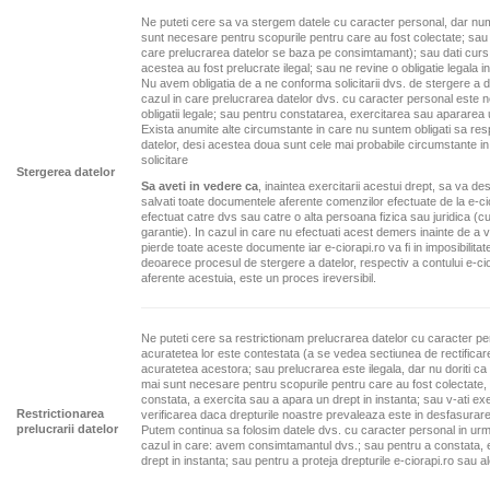
Ne puteti cere sa va stergem datele cu caracter personal, dar num
sunt necesare pentru scopurile pentru care au fost colectate; sau 
care prelucrarea datelor se baza pe consimtamant); sau dati curs 
acestea au fost prelucrate ilegal; sau ne revine o obligatie legala i
Nu avem obligatia de a ne conforma solicitarii dvs. de stergere a d
cazul in care prelucrarea datelor dvs. cu caracter personal este 
obligatii legale; sau pentru constatarea, exercitarea sau apararea u
Exista anumite alte circumstante in care nu suntem obligati sa res
datelor, desi acestea doua sunt cele mai probabile circumstante 
solicitare
Stergerea datelor
Sa aveti in vedere ca
, inaintea exercitarii acestui drept, sa va de
salvati toate documentele aferente comenzilor efectuate de la e-cio
efectuat catre dvs sau catre o alta persoana fizica sau juridica (cum 
garantie). In cazul in care nu efectuati acest demers inainte de a v
pierde toate aceste documente iar e-ciorapi.ro va fi in imposibilitat
deoarece procesul de stergere a datelor, respectiv a contului e-ci
aferente acestuia, este un proces ireversibil.
Ne puteti cere sa restrictionam prelucrarea datelor cu caracter pe
acuratetea lor este contestata (a se vedea sectiunea de rectificar
acuratetea acestora; sau prelucrarea este ilegala, dar nu doriti ca
mai sunt necesare pentru scopurile pentru care au fost colectate, 
constata, a exercita sau a apara un drept in instanta; sau v-ati exe
Restrictionarea
verificarea daca drepturile noastre prevaleaza este in desfasurare
prelucrarii datelor
Putem continua sa folosim datele dvs. cu caracter personal in urma u
cazul in care: avem consimtamantul dvs.; sau pentru a constata, 
drept in instanta; sau pentru a proteja drepturile e-ciorapi.ro sau al