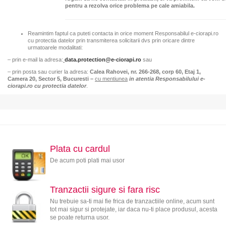
pentru a rezolva orice problema pe cale amiabila.
Reamintim faptul ca puteti contacta in orice moment Responsabilul e-ciorapi.ro
cu protectia datelor prin transmiterea solicitarii dvs prin oricare dintre
urmatoarele modalitati:
– prin e-mail la adresa:
data.protection@e-ciorapi.ro
sau
– prin posta sau curier la adresa:
Calea Rahovei, nr. 266-268, corp 60, Etaj 1,
Camera 20, Sector 5, Bucuresti –
cu mentiunea
in atentia Responsabilului e-
ciorapi.ro cu protectia datelor
.
Plata cu cardul
De acum poti plati mai usor
Tranzactii sigure si fara risc
Nu trebuie sa-ti mai fie frica de tranzactiile online, acum sunt
tot mai sigur si protejate, iar daca nu-ti place produsul, acesta
se poate returna usor.