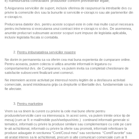
e) Rambursarea contravalorii produselor conform prevederilor legale;
f) Asigurarea serviciilor de suport, inclusiv oferirea de raspunsuri la intrebarile dvs cu
privire la comenzile dvs sau la bunurile si serviciile e-ciorapi.ro sau ale partenerilor din
e-ciorapi.ro.
Prelucrarea datelor dvs. pentru aceste scopuri este in cele mai multe cazuri necesara
pentru incheierea si executarea unui contract intre e-ciorapi.ro si dvs. De asemenea,
anumite prelucrari subsumate acestor scopuri sunt impuse de legislatia aplicabila,
inclusiv legislatia fiscala si contabila.
Pentru imbunatatirea serviciilor noastre
Ne dorim in permanenta sa va oferim cea mai buna experienta de cumparare online.
Pentru aceasta, putem colecta si utiliza anumite informatii in legatura cu
comportamentul dvs. de Cumpararor, va putem invita sa completati chestionare de
satisfactie subsecvent finalizarii unei comenzi.
Ne intemeiem aceste activitati pe interesul nostru legitim de a desfasura activitati
comerciale, avand intotdeauna grija ca drepturile si libertatile dvs. fundamentale sa nu
fie afectate.
Pentru marketing
Vrem sa va tinem la curent cu privire la cele mai bune oferte pentru
produsele/serviciile care va intereseaza. In acest sens, va putem trimite orice tip de
mesaj (cum ar fi: e-mail/mobile push/webpush/etc.) continand informatii generale si
tematice, informatii cu privire la produse similare sau complementare cu cele pe care
le-ati achizitionat, informatii cu privire la oferte sau promotii, informatii referitoare la
produse adaugate in sectiunea “Cont/Cosul meu” sau sectiunea “Cont/Favorite” sau
ati aratat interes sa le achizitionati, precum si alte comunicari comerciale cum ar fi