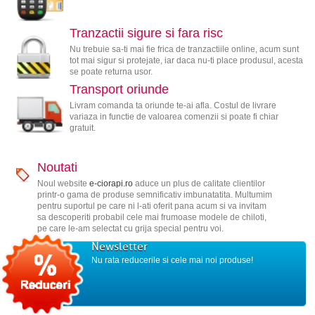
Tranzactii sigure si fara risc
Nu trebuie sa-ti mai fie frica de tranzactiile online, acum sunt
tot mai sigur si protejate, iar daca nu-ti place produsul, acesta
se poate returna usor.
Transport oriunde
Livram comanda ta oriunde te-ai afla. Costul de livrare
variaza in functie de valoarea comenzii si poate fi chiar
gratuit.
Noutati
Noul website
e-ciorapi.ro
aduce un plus de calitate clientilor
printr-o gama de produse semnificativ imbunatatita. Multumim
pentru suportul pe care ni l-ati oferit pana acum si va invitam
sa descoperiti probabil cele mai frumoase modele de chiloti,
pe care le-am selectat cu grija special pentru voi.
Newsletter
Nu rata reducerile si cele mai noi produse!