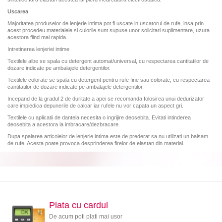
Uscarea
Majoritatea produselor de lenjerie intima pot fi uscate in uscatorul de rufe, insa prin
acest procedeu materialele si culorile sunt supuse unor solicitari suplimentare, uzura
acestora fiind mai rapida.
Intretinerea lenjeriei intime
Textilele albe se spala cu detergent automat/universal, cu respectarea cantitatilor de
dozare indicate pe ambalajele detergentilor.
Textilele colorate se spala cu detergent pentru rufe fine sau colorate, cu respectarea
cantitatilor de dozare indicate pe ambalajele detergentilor.
Incepand de la gradul 2 de duritate a apei se recomanda folosirea unui dedurizator
care impiedica depunerile de calcar iar rufele nu vor capata un aspect gri.
Textilele cu aplicatii de dantela necesita o ingrijire deosebita. Evitati intinderea
deosebita a acestora la imbracare/dezbracare.
Dupa spalarea articolelor de lenjerie intima este de prederat sa nu utilizati un balsam
de rufe. Acesta poate provoca desprinderea firelor de elastan din material.
Plata cu cardul
De acum poti plati mai usor