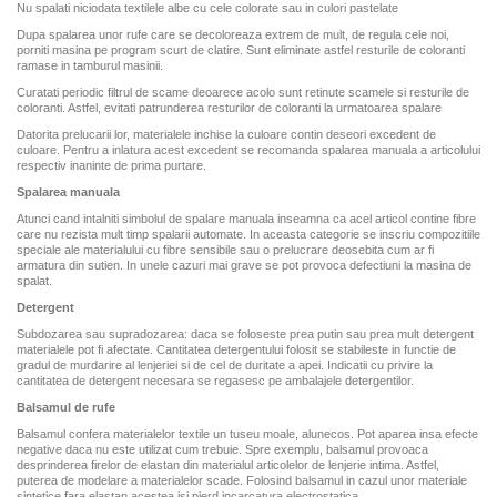
Nu spalati niciodata textilele albe cu cele colorate sau in culori pastelate
Dupa spalarea unor rufe care se decoloreaza extrem de mult, de regula cele noi,
porniti masina pe program scurt de clatire. Sunt eliminate astfel resturile de coloranti
ramase in tamburul masinii.
Curatati periodic filtrul de scame deoarece acolo sunt retinute scamele si resturile de
coloranti. Astfel, evitati patrunderea resturilor de coloranti la urmatoarea spalare
Datorita prelucarii lor, materialele inchise la culoare contin deseori excedent de
culoare. Pentru a inlatura acest excedent se recomanda spalarea manuala a articolului
respectiv inaninte de prima purtare.
Spalarea manuala
Atunci cand intalniti simbolul de spalare manuala inseamna ca acel articol contine fibre
care nu rezista mult timp spalarii automate. In aceasta categorie se inscriu compozitiile
speciale ale materialului cu fibre sensibile sau o prelucrare deosebita cum ar fi
armatura din sutien. In unele cazuri mai grave se pot provoca defectiuni la masina de
spalat.
Detergent
Subdozarea sau supradozarea: daca se foloseste prea putin sau prea mult detergent
materialele pot fi afectate. Cantitatea detergentului folosit se stabileste in functie de
gradul de murdarire al lenjeriei si de cel de duritate a apei. Indicatii cu privire la
cantitatea de detergent necesara se regasesc pe ambalajele detergentilor.
Balsamul de rufe
Balsamul confera materialelor textile un tuseu moale, alunecos. Pot aparea insa efecte
negative daca nu este utilizat cum trebuie. Spre exemplu, balsamul provoaca
desprinderea firelor de elastan din materialul articolelor de lenjerie intima. Astfel,
puterea de modelare a materialelor scade. Folosind balsamul in cazul unor materiale
sintetice fara elastan acestea isi pierd incarcatura electrostatica.