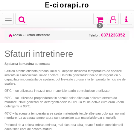
E-ciorapi.ro
Toggle
Toggle
Toggle
Toggl
Toggle
navigation
navigation
navigation
naviga
navigation
0
0371236352
Acasa
»
Sfaturi intretinere
Telefon:
Sfaturi intretinere
Spalarea la masina automata
Cititi cu atentie eticheta produsului si nu depasiti niciodata temperatura de spalare
indicata in simbolul vasului de spalare. Datorita generatiilor noi de detergenti cu o
capacitate imbunatatita de spalare, pot fi evitate cu usurinta temperaturile ridicate de
spalare.
95°C – se utilizeaza in cazul unor materiale textile ce trebuiesc sterilizate.
60°C – se utilizeaza preponderent in cazul rufelor albe sau colorate extrem de
murdare. Noile generatii de detergenti devin la 60°C la fel de activa cum erau vechii
detergenti la 90°C.
40°C – la aceasta temperatura se spala materialele textile albe sau colorate, normal
murdare. La aceasta temperatura sunt protejate atat materialele cat si culorile.
Pericolul de a colora imbracamintea, mai ales cea alba, poate fi redus considerabil
daca tineti cont de cateva sfaturi: