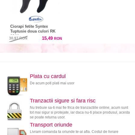
Ciorapi fetite Syntex
Tuptusie doua culori RK
0244
15,49
30,97
RON
RON
Plata cu cardul
De acum poti plati mai usor
Tranzactii sigure si fara risc
Nu trebuie sa-ti mai fie frica de tranzactiile online, acum sunt
tot mai sigur si protejate, iar daca nu-ti place produsul, acesta
se poate returna usor.
Transport oriunde
Livram comanda ta oriunde te-ai afla. Costul de livrare