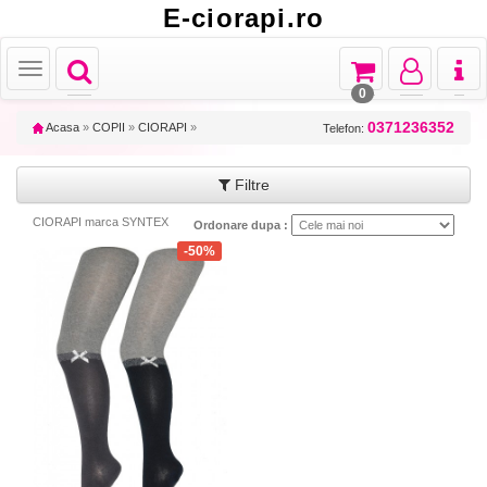
E-ciorapi.ro
Toggle
Toggle
Toggle
Toggl
Toggle
navigation
navigation
navigation
naviga
navigation
0
0371236352
Acasa
»
COPII
»
CIORAPI
»
Telefon:
Filtre
CIORAPI marca SYNTEX
Ordonare dupa :
-50%