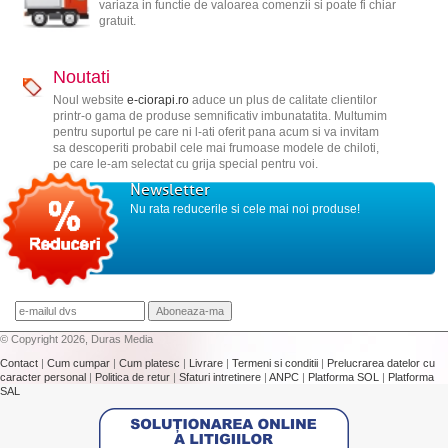
variaza in functie de valoarea comenzii si poate fi chiar
gratuit.
Noutati
Noul website
e-ciorapi.ro
aduce un plus de calitate clientilor
printr-o gama de produse semnificativ imbunatatita. Multumim
pentru suportul pe care ni l-ati oferit pana acum si va invitam
sa descoperiti probabil cele mai frumoase modele de chiloti,
pe care le-am selectat cu grija special pentru voi.
Newsletter
Nu rata reducerile si cele mai noi produse!
© Copyright 2026, Duras Media
Contact
|
Cum cumpar
|
Cum platesc
|
Livrare
|
Termeni si conditii
|
Prelucrarea datelor cu
caracter personal
|
Politica de retur
|
Sfaturi intretinere
|
ANPC
|
Platforma SOL
|
Platforma
SAL