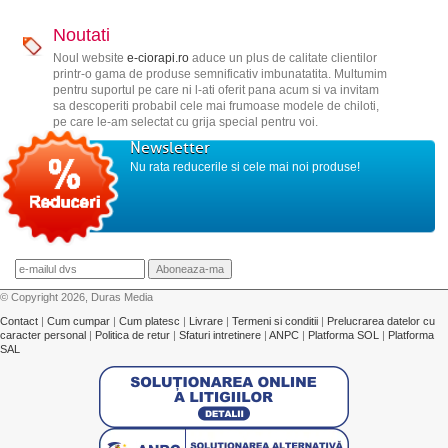
Noutati
Noul website
e-ciorapi.ro
aduce un plus de calitate clientilor
printr-o gama de produse semnificativ imbunatatita. Multumim
pentru suportul pe care ni l-ati oferit pana acum si va invitam
sa descoperiti probabil cele mai frumoase modele de chiloti,
pe care le-am selectat cu grija special pentru voi.
Newsletter
Nu rata reducerile si cele mai noi produse!
© Copyright 2026, Duras Media
Contact
|
Cum cumpar
|
Cum platesc
|
Livrare
|
Termeni si conditii
|
Prelucrarea datelor cu
caracter personal
|
Politica de retur
|
Sfaturi intretinere
|
ANPC
|
Platforma SOL
|
Platforma
SAL