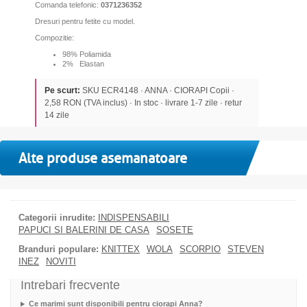
Comanda telefonic:
0371236352
Dresuri pentru fetite cu model.
Compozitie:
98% Poliamida
2% Elastan
Pe scurt:
SKU ECR4148 · ANNA · CIORAPI Copii ·
2,58 RON (TVA inclus) · In stoc · livrare 1-7 zile · retur
14 zile
Alte produse asemanatoare
Categorii inrudite:
INDISPENSABILI
PAPUCI SI BALERINI DE CASA
SOSETE
Branduri populare:
KNITTEX
WOLA
SCORPIO
STEVEN
INEZ
NOVITI
Intrebari frecvente
Ce marimi sunt disponibili pentru ciorapi Anna?