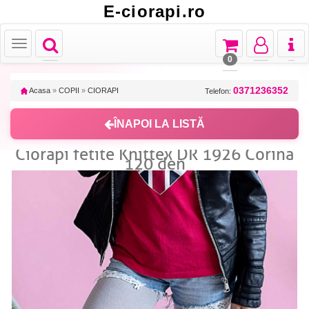
E-ciorapi.ro
Toggle
Toggle
Toggle
Toggl
Toggle
navigation
navigation
navigation
naviga
navigation
0
0371236352
Acasa
»
COPII
»
CIORAPI
Telefon:
ÎNAPOI LA LISTĂ
Ciorapi fetite Knittex DR 1926 Corina
120 den