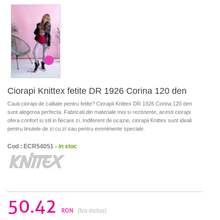
Ciorapi Knittex fetite DR 1926 Corina 120 den
Cauti ciorapi de calitate pentru fetite? Ciorapii Knittex DR 1926 Corina 120 den
sunt alegerea perfecta. Fabricati din materiale moi si rezistente, acesti ciorapi
ofera confort si stil in fiecare zi. Indiferent de ocazie, ciorapii Knittex sunt ideali
pentru tinutele de zi cu zi sau pentru evenimente speciale.
Cod : ECR54051 -
in stoc
50.42
RON
(tva inclus)