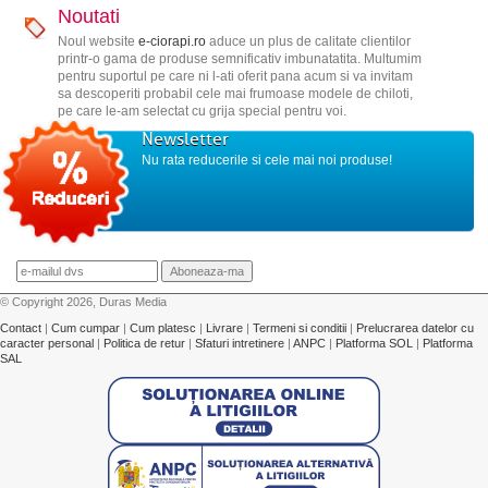
Noutati
Noul website
e-ciorapi.ro
aduce un plus de calitate clientilor
printr-o gama de produse semnificativ imbunatatita. Multumim
pentru suportul pe care ni l-ati oferit pana acum si va invitam
sa descoperiti probabil cele mai frumoase modele de chiloti,
pe care le-am selectat cu grija special pentru voi.
Newsletter
Nu rata reducerile si cele mai noi produse!
© Copyright 2026, Duras Media
Contact
|
Cum cumpar
|
Cum platesc
|
Livrare
|
Termeni si conditii
|
Prelucrarea datelor cu
caracter personal
|
Politica de retur
|
Sfaturi intretinere
|
ANPC
|
Platforma SOL
|
Platforma
SAL