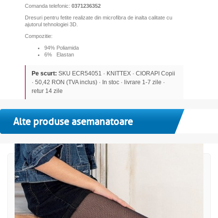
Comanda telefonic:
0371236352
Dresuri pentru fetite realizate d
in microfibra de inalta calitate cu
ajutorul tehnologiei 3D.
Compozitie:
94% Poliamida
6% Elastan
Pe scurt:
SKU ECR54051 · KNITTEX · CIORAPI Copii
· 50,42 RON (TVA inclus) · In stoc · livrare 1-7 zile ·
retur 14 zile
Alte produse asemanatoare