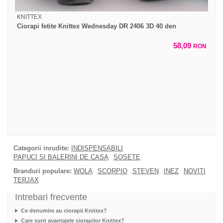
KNITTEX
Ciorapi fetite Knittex Wednesday DR 2406 3D 40 den
58,09
RON
Categorii inrudite:
INDISPENSABILI
PAPUCI SI BALERINI DE CASA
SOSETE
Branduri populare:
WOLA
SCORPIO
STEVEN
INEZ
NOVITI
TERJAX
Intrebari frecvente
Ce denumire au ciorapii Knittex?
Care sunt avantajele ciorapilor Knittex?