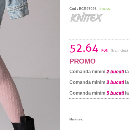
Cod : ECR97098 -
in stoc
52.64
RON
(tva inclus)
PROMO
Comanda minim
2 bucati
la
Comanda minim
3 bucati
la
Comanda minim
5 bucati
la
Marimea: