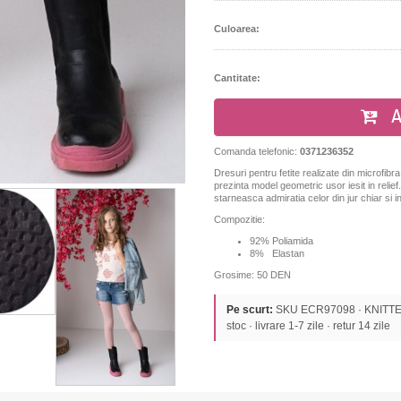
Culoarea:
Cantitate:
A
Comanda telefonic:
0371236352
Dresuri pentru fetite realizate din microfibra
prezinta model geometric usor iesit in relie
starneasca admiratia celor din jur chiar si in
Compozitie:
92% Poliamida
8% Elastan
Grosime: 50 DEN
Pe scurt:
SKU ECR97098 · KNITTEX ·
stoc · livrare 1-7 zile · retur 14 zile