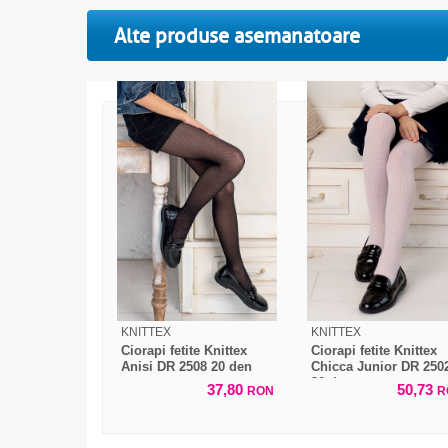
Alte produse asemanatoare
KNITTEX
KNITTEX
Ciorapi fetite Knittex
Ciorapi fetite Knittex
Anisi DR 2508 20 den
Chicca Junior DR 250
30 den
37,80
50,73
RON
R