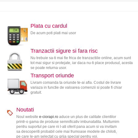
Plata cu cardul
De acum poti plati mai usor
Tranzactii sigure si fara risc
Nu trebuie sa-ti mai fie frica de tranzactiile online, acum sunt
tot mai sigur si protejate, iar daca nu-ti place produsul, acesta
se poate returna usor.
Transport oriunde
Livram comanda ta oriunde te-ai afla. Costul de livrare
variaza in functie de valoarea comenzii si poate fi chiar
gratuit.
Noutati
Noul website
e-ciorapi.ro
aduce un plus de calitate clientilor
printr-o gama de produse semnificativ imbunatatita. Multumim
pentru suportul pe care ni l-ati oferit pana acum si va invitam
sa descoperiti probabil cele mai frumoase modele de chiloti,
pe care le-am selectat cu grija special pentru voi.