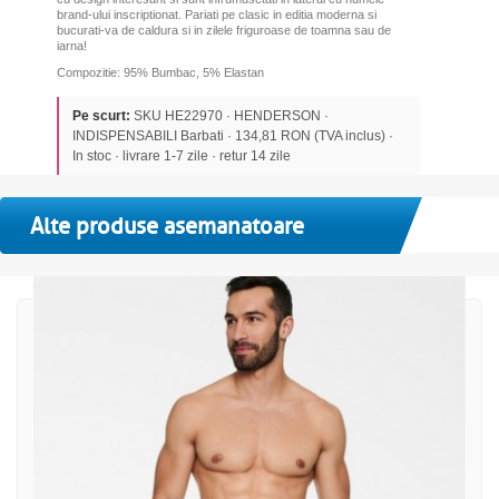
brand-ului inscriptionat. Pariati pe clasic in editia moderna si
bucurati-va de caldura si in zilele friguroase de toamna sau de
iarna!
Compozitie: 95% Bumbac, 5% Elastan
Pe scurt:
SKU HE22970 · HENDERSON ·
INDISPENSABILI Barbati · 134,81 RON (TVA inclus) ·
In stoc · livrare 1-7 zile · retur 14 zile
Alte produse asemanatoare