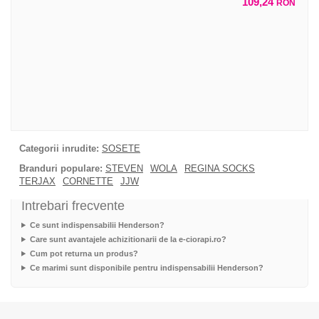
109,24
RON
Categorii inrudite:
SOSETE
Branduri populare:
STEVEN
WOLA
REGINA SOCKS
TERJAX
CORNETTE
JJW
Intrebari frecvente
Ce sunt indispensabilii Henderson?
Care sunt avantajele achizitionarii de la e-ciorapi.ro?
Cum pot returna un produs?
Ce marimi sunt disponibile pentru indispensabilii Henderson?