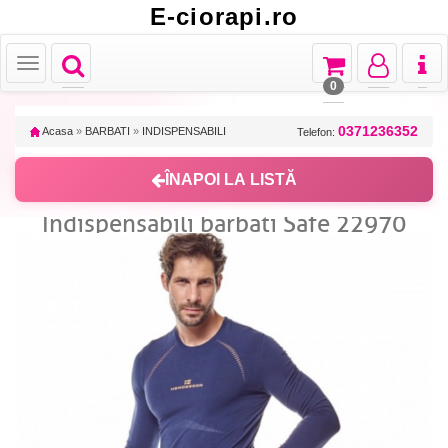
E-ciorapi.ro
Toggle
Toggle
Toggle
Toggl
Toggle
navigation
navigation
navigation
naviga
navigation
0
0371236352
Acasa
»
BARBATI
»
INDISPENSABILI
Telefon:
ÎNAPOI LA LISTĂ
Indispensabili barbati Safe 22970