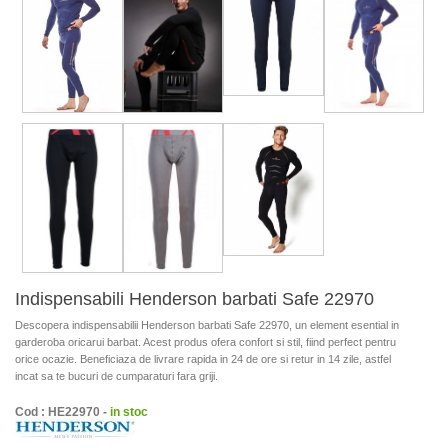
Indispensabili Henderson barbati Safe 22970
Descopera indispensabilii Henderson barbati Safe 22970, un element esential in
garderoba oricarui barbat. Acest produs ofera confort si stil, fiind perfect pentru
orice ocazie. Beneficiaza de livrare rapida in 24 de ore si retur in 14 zile, astfel
incat sa te bucuri de cumparaturi fara griji.
Cod : HE22970 -
in stoc