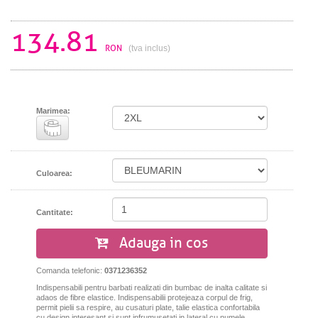
134.81
RON
(tva inclus)
Marimea:
Culoarea:
Cantitate:
Adauga in cos
Comanda telefonic:
0371236352
Indispensabili pentru barbati realizati din bumbac de inalta calitate si
adaos de fibre elastice.
Indispensabilii protejeaza corpul de frig,
permit pielii sa respire, au cusaturi plate, talie elastica confortabila
cu design interesant si sunt infrumusetati in lateral cu numele