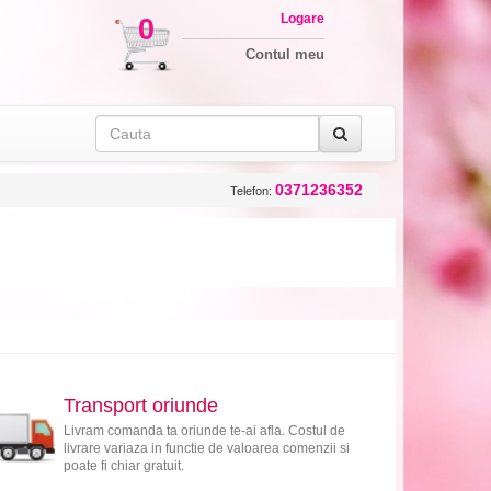
Logare
0
Contul meu
0371236352
Telefon:
Transport oriunde
Livram comanda ta oriunde te-ai afla. Costul de
livrare variaza in functie de valoarea comenzii si
poate fi chiar gratuit.