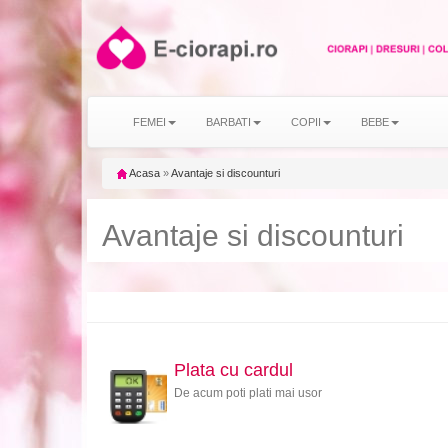
FEMEI
BARBATI
COPII
BEBE
Acasa
»
Avantaje si discounturi
Avantaje si discounturi
Plata cu cardul
De acum poti plati mai usor