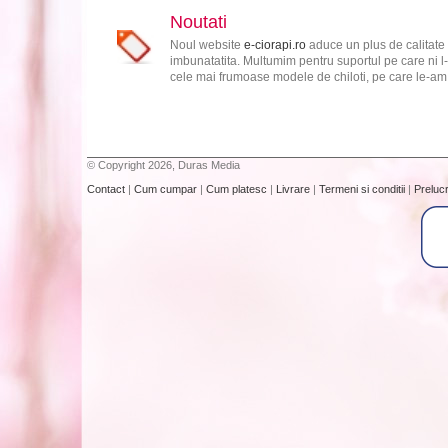
Noutati
Noul website
e-ciorapi.ro
aduce un plus de calitate 
imbunatatita. Multumim pentru suportul pe care ni l-
cele mai frumoase modele de chiloti, pe care le-am s
© Copyright 2026, Duras Media
Contact
|
Cum cumpar
|
Cum platesc
|
Livrare
|
Termeni si conditii
|
Preluc