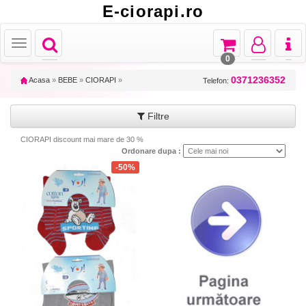
E-ciorapi.ro
Toggle
Toggle
Toggle
Toggl
Toggle
navigation
navigation
navigation
naviga
navigation
0
0371236352
Acasa
»
BEBE
»
CIORAPI
»
Telefon:
Filtre
CIORAPI discount mai mare de 30 %
Ordonare dupa :
-50%