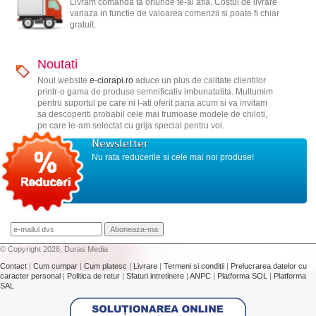
Livram comanda ta oriunde te-ai afla. Costul de livrare
variaza in functie de valoarea comenzii si poate fi chiar
gratuit.
Noutati
Noul website
e-ciorapi.ro
aduce un plus de calitate clientilor
printr-o gama de produse semnificativ imbunatatita. Multumim
pentru suportul pe care ni l-ati oferit pana acum si va invitam
sa descoperiti probabil cele mai frumoase modele de chiloti,
pe care le-am selectat cu grija special pentru voi.
Newsletter
Nu rata reducerile si cele mai noi produse!
© Copyright 2026, Duras Media
Contact
|
Cum cumpar
|
Cum platesc
|
Livrare
|
Termeni si conditii
|
Prelucrarea datelor cu
caracter personal
|
Politica de retur
|
Sfaturi intretinere
|
ANPC
|
Platforma SOL
|
Platforma
SAL