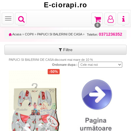
E-ciorapi.ro
Toggle
Toggle
Toggle
Toggl
Toggle
navigation
navigation
navigation
naviga
navigation
0
0371236352
Acasa
»
COPII
»
PAPUCI SI BALERINI DE CASA
»
Telefon:
Filtre
PAPUCI SI BALERINI DE CASA discount mai mare de 10 %
Ordonare dupa :
-50%