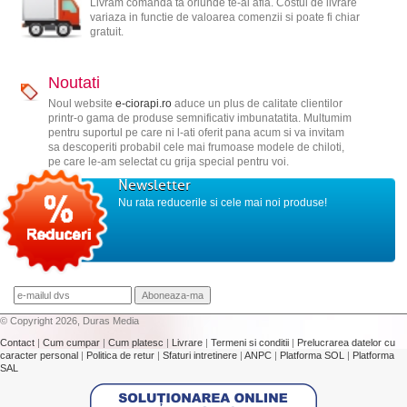
Livram comanda ta oriunde te-ai afla. Costul de livrare
variaza in functie de valoarea comenzii si poate fi chiar
gratuit.
Noutati
Noul website
e-ciorapi.ro
aduce un plus de calitate clientilor
printr-o gama de produse semnificativ imbunatatita. Multumim
pentru suportul pe care ni l-ati oferit pana acum si va invitam
sa descoperiti probabil cele mai frumoase modele de chiloti,
pe care le-am selectat cu grija special pentru voi.
Newsletter
Nu rata reducerile si cele mai noi produse!
© Copyright 2026, Duras Media
Contact
|
Cum cumpar
|
Cum platesc
|
Livrare
|
Termeni si conditii
|
Prelucrarea datelor cu
caracter personal
|
Politica de retur
|
Sfaturi intretinere
|
ANPC
|
Platforma SOL
|
Platforma
SAL