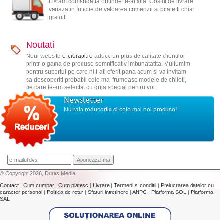
Livram comanda ta oriunde te-ai afla. Costul de livrare
variaza in functie de valoarea comenzii si poate fi chiar
gratuit.
Noutati
Noul website
e-ciorapi.ro
aduce un plus de calitate clientilor
printr-o gama de produse semnificativ imbunatatita. Multumim
pentru suportul pe care ni l-ati oferit pana acum si va invitam
sa descoperiti probabil cele mai frumoase modele de chiloti,
pe care le-am selectat cu grija special pentru voi.
Newsletter
Nu rata reducerile si cele mai noi produse!
© Copyright 2026, Duras Media
Contact
|
Cum cumpar
|
Cum platesc
|
Livrare
|
Termeni si conditii
|
Prelucrarea datelor cu
caracter personal
|
Politica de retur
|
Sfaturi intretinere
|
ANPC
|
Platforma SOL
|
Platforma
SAL