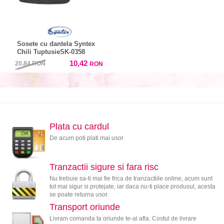
Sosete cu dantela Syntex
Chili TuptusieSK-0358
10,42
20,84
RON
RON
Plata cu cardul
De acum poti plati mai usor
Tranzactii sigure si fara risc
Nu trebuie sa-ti mai fie frica de tranzactiile online, acum sunt
tot mai sigur si protejate, iar daca nu-ti place produsul, acesta
se poate returna usor.
Transport oriunde
Livram comanda ta oriunde te-ai afla. Costul de livrare