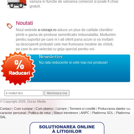
variaza in functie de valoarea comenzii si poate fi chiar
gratuit.
Noutati
Noul website
e-ciorapi.ro
aduce un plus de calitate clientilor
printr-o gama de produse semnificativ imbunatatita. Multumim
pentru suportul pe care ni l-ati oferit pana acum si va invitam
sa descoperiti probabil cele mai frumoase modele de chiloti,
pe care le-am selectat cu grija special pentru voi.
Newsletter
Nu rata reducerile si cele mai noi produse!
© Copyright 2026, Duras Media
Contact
|
Cum cumpar
|
Cum platesc
|
Livrare
|
Termeni si conditii
|
Prelucrarea datelor cu
caracter personal
|
Politica de retur
|
Sfaturi intretinere
|
ANPC
|
Platforma SOL
|
Platforma
SAL