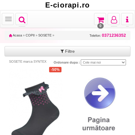
E-ciorapi.ro
Toggle
Toggle
Toggle
Toggl
Toggle
navigation
navigation
navigation
naviga
navigation
0
0371236352
Acasa
»
COPII
»
SOSETE
»
Telefon:
Filtre
SOSETE marca SYNTEX
Ordonare dupa :
-50%