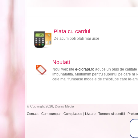
Plata cu cardul
De acum poti plati mai usor
Noutati
Noul website
e-ciorapi.ro
aduce un plus de calitate 
imbunatatita. Multumim pentru suportul pe care ni l-
cele mai frumoase modele de chiloti, pe care le-am s
© Copyright 2026, Duras Media
Contact
|
Cum cumpar
|
Cum platesc
|
Livrare
|
Termeni si conditii
|
Preluc