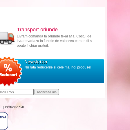
Transport oriunde
Livram comanda ta oriunde te-ai afla. Costul de
livrare variaza in functie de valoarea comenzii si
poate fi chiar gratuit.
Newsletter
Nu rata reducerile si cele mai noi produse!
OL
|
Platforma SAL