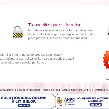
Tranzactii sigure si fara risc
Nu trebuie sa-ti mai fie frica de tranzactiile online,
acum sunt tot mai sigur si protejate, iar daca nu-ti
place produsul, acesta se poate returna usor.
clientilor printr-o gama de produse semnificativ
ati oferit pana acum si va invitam sa descoperiti probabil
electat cu grija special pentru voi.
rarea datelor cu caracter personal
|
Politica de retur
|
Sfaturi intretinere
|
ANPC
|
Platforma S