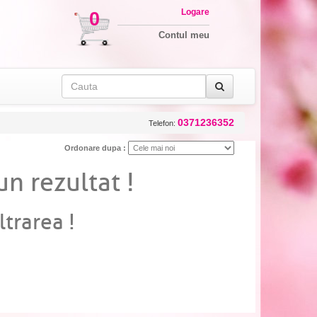
Logare
0
Contul meu
0371236352
Telefon:
Ordonare dupa :
un rezultat !
ltrarea !