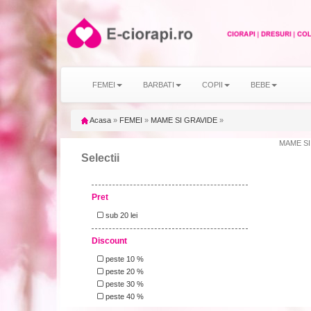
FEMEI
BARBATI
COPII
BEBE
Acasa
»
FEMEI
»
MAME SI GRAVIDE
»
MAME SI 
Selectii
Pret
sub 20 lei
Discount
peste 10 %
peste 20 %
peste 30 %
peste 40 %