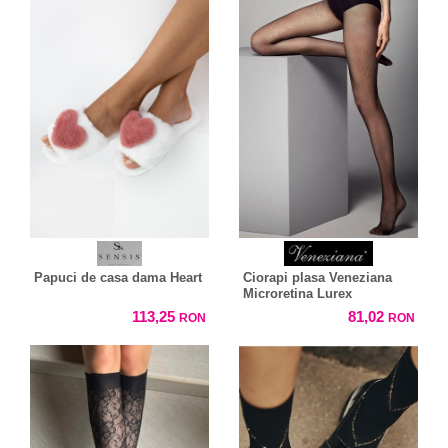
Papuci de casa dama Heart
Ciorapi plasa Veneziana
Microretina Lurex
113,25
81,02
RON
RON