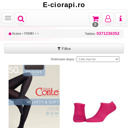
E-ciorapi.ro
Toggle
Toggle
Toggle
Toggl
Toggle
navigation
navigation
navigation
naviga
navigation
0
0371236352
Acasa
»
FEMEI
»
»
Telefon:
Filtre
Ordonare dupa :