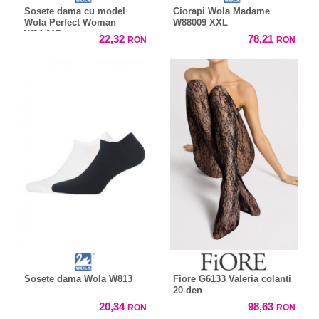
Sosete dama cu model
Ciorapi Wola Madame
Wola Perfect Woman
W88009 XXL
W84.01P
22,32
78,21
RON
RON
Sosete dama Wola W813
Fiore G6133 Valeria colanti
20 den
20,34
98,63
RON
RON