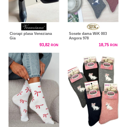
Ciorapi plasa Veneziana
Sosete dama WiK 003
Gia
Angora 978
93,82
18,75
RON
RON