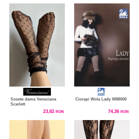
Sosete dama Veneziana
Ciorapi Wola Lady W88000
Scarlett
23,82
74,36
RON
RON