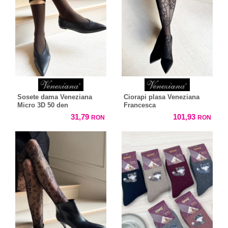
Sosete dama Veneziana
Ciorapi plasa Veneziana
Micro 3D 50 den
Francesca
31,79
101,93
RON
RON