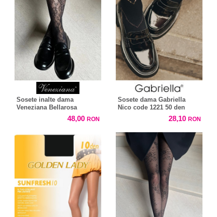
Sosete inalte dama
Sosete dama Gabriella
Veneziana Bellarosa
Nico code 1221 50 den
48,00
28,10
RON
RON