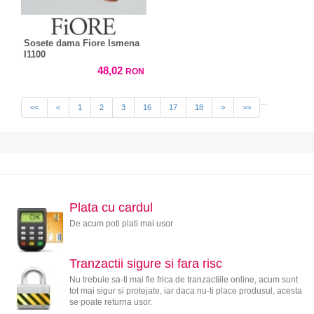
Sosete dama Fiore Ismena
I1100
48,02
RON
...
<<
<
1
2
3
16
17
18
>
>>
Plata cu cardul
De acum poti plati mai usor
Tranzactii sigure si fara risc
Nu trebuie sa-ti mai fie frica de tranzactiile online, acum sunt
tot mai sigur si protejate, iar daca nu-ti place produsul, acesta
se poate returna usor.