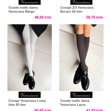
Sosete inalte dama
Ciorapi 2/3 Veneziana
Veneziana Margo
Bocaro 60 den
48,25
56,75
RON
RON
Ciorapi Veneziana Linea
Sosete inalte dama
Arte 40 den
Veneziana Laura
85,87
41,42
RON
RON