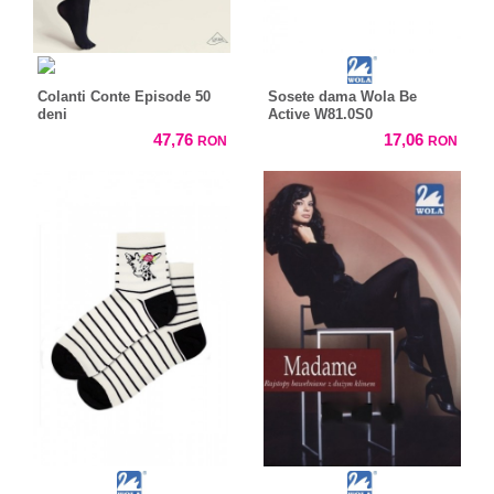
Colanti Conte Episode 50
Sosete dama Wola Be
deni
Active W81.0S0
47,76
17,06
RON
RON