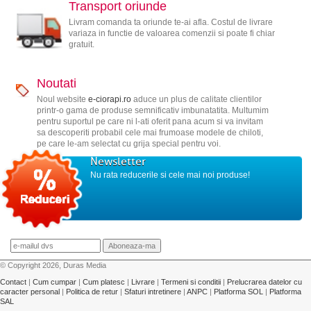
Transport oriunde
Livram comanda ta oriunde te-ai afla. Costul de livrare
variaza in functie de valoarea comenzii si poate fi chiar
gratuit.
Noutati
Noul website
e-ciorapi.ro
aduce un plus de calitate clientilor
printr-o gama de produse semnificativ imbunatatita. Multumim
pentru suportul pe care ni l-ati oferit pana acum si va invitam
sa descoperiti probabil cele mai frumoase modele de chiloti,
pe care le-am selectat cu grija special pentru voi.
Newsletter
Nu rata reducerile si cele mai noi produse!
© Copyright 2026, Duras Media
Contact
|
Cum cumpar
|
Cum platesc
|
Livrare
|
Termeni si conditii
|
Prelucrarea datelor cu
caracter personal
|
Politica de retur
|
Sfaturi intretinere
|
ANPC
|
Platforma SOL
|
Platforma
SAL