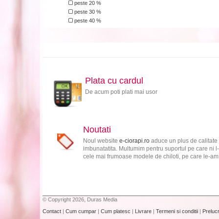
peste 20 %
peste 30 %
peste 40 %
Plata cu cardul
De acum poti plati mai usor
Noutati
Noul website
e-ciorapi.ro
aduce un plus de calitate 
imbunatatita. Multumim pentru suportul pe care ni l-
cele mai frumoase modele de chiloti, pe care le-am s
© Copyright 2026, Duras Media
Contact
|
Cum cumpar
|
Cum platesc
|
Livrare
|
Termeni si conditii
|
Preluc