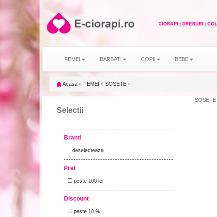
FEMEI
BARBATI
COPII
BEBE
Acasa
»
FEMEI
»
SOSETE
»
SOSETE m
Selectii
Brand
deselecteaza
Pret
peste 100 lei
Discount
peste 10 %