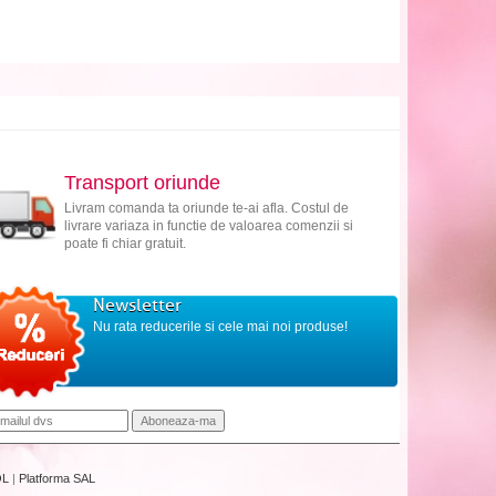
Transport oriunde
Livram comanda ta oriunde te-ai afla. Costul de
livrare variaza in functie de valoarea comenzii si
poate fi chiar gratuit.
Newsletter
Nu rata reducerile si cele mai noi produse!
OL
|
Platforma SAL