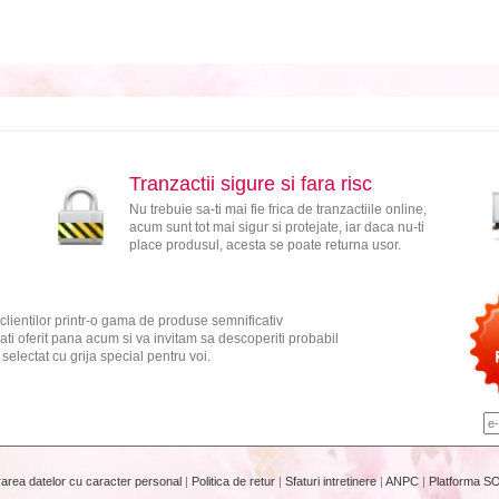
Tranzactii sigure si fara risc
Nu trebuie sa-ti mai fie frica de tranzactiile online,
acum sunt tot mai sigur si protejate, iar daca nu-ti
place produsul, acesta se poate returna usor.
clientilor printr-o gama de produse semnificativ
ati oferit pana acum si va invitam sa descoperiti probabil
electat cu grija special pentru voi.
rarea datelor cu caracter personal
|
Politica de retur
|
Sfaturi intretinere
|
ANPC
|
Platforma S