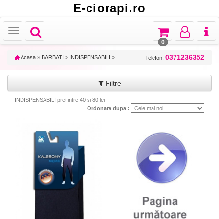
E-ciorapi.ro
Toggle
Toggle
Toggle
Toggl
Toggle
navigation
navigation
navigation
naviga
navigation
0
0371236352
Acasa
»
BARBATI
»
INDISPENSABILI
»
Telefon:
Filtre
INDISPENSABILI pret intre 40 si 80 lei
Ordonare dupa :