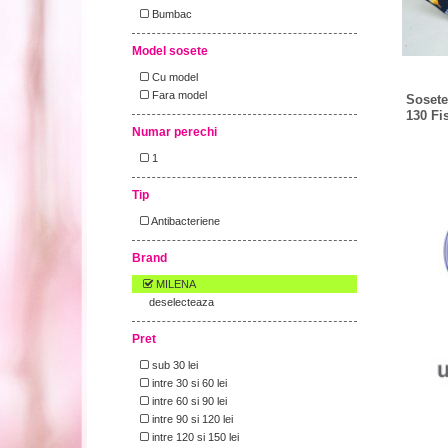
Bumbac
Model sosete
Cu model
Fara model
Sosete
130 Fi
Numar perechi
1
Tip
Antibacteriene
Brand
MILENA
deselecteaza
Pret
sub 30 lei
intre 30 si 60 lei
intre 60 si 90 lei
intre 90 si 120 lei
intre 120 si 150 lei