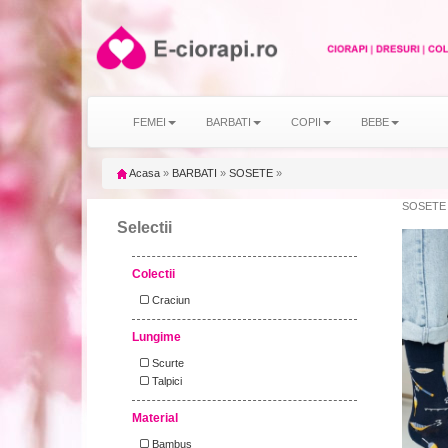
FEMEI
BARBATI
COPII
BEBE
Acasa
»
BARBATI
»
SOSETE
»
SOSETE 
Selectii
Colectii
Craciun
Lungime
Scurte
Talpici
Material
Bambus