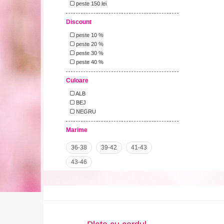
peste 150 lei
Discount
peste 10 %
peste 20 %
peste 30 %
peste 40 %
Culoare
ALB
BEJ
NEGRU
Marime
36-38
39-42
41-43
43-46