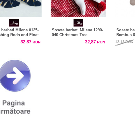
 barbati Milena 0125-
Sosete barbati Milena 1290-
Sosete ba
shing Rods and Float
040 Christmas Tree
Bambus 6
32,87
32,87
12,13
RON
RON
RON