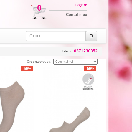
Logare
0
Contul meu
0371236352
Telefon:
Ordonare dupa :
-50%
-50%