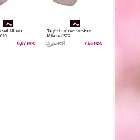
rbati Milena
Talpici unisex bumbac
020
Milena 0576
6,07
7,65
15,29
RON
RON
RON