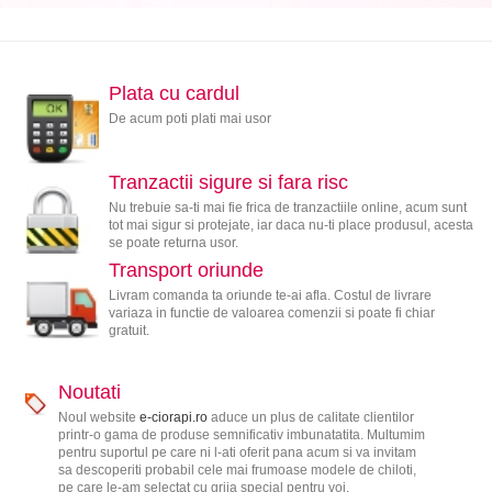
Plata cu cardul
De acum poti plati mai usor
Tranzactii sigure si fara risc
Nu trebuie sa-ti mai fie frica de tranzactiile online, acum sunt
tot mai sigur si protejate, iar daca nu-ti place produsul, acesta
se poate returna usor.
Transport oriunde
Livram comanda ta oriunde te-ai afla. Costul de livrare
variaza in functie de valoarea comenzii si poate fi chiar
gratuit.
Noutati
Noul website
e-ciorapi.ro
aduce un plus de calitate clientilor
printr-o gama de produse semnificativ imbunatatita. Multumim
pentru suportul pe care ni l-ati oferit pana acum si va invitam
sa descoperiti probabil cele mai frumoase modele de chiloti,
pe care le-am selectat cu grija special pentru voi.