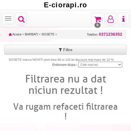
E-ciorapi.ro
Toggle
Toggle
Toggle
Toggl
Toggle
navigation
navigation
navigation
naviga
navigation
0
0371236352
Acasa
»
BARBATI
»
SOSETE
»
Telefon:
Filtre
SOSETE marca NOVITI pret intre 90 si 120 lei discount mai mare de 10 %
Ordonare dupa :
Filtrarea nu a dat
niciun rezultat !
Va rugam refaceti filtrarea
!