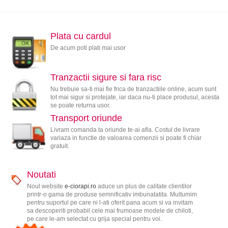
Plata cu cardul
De acum poti plati mai usor
Tranzactii sigure si fara risc
Nu trebuie sa-ti mai fie frica de tranzactiile online, acum sunt
tot mai sigur si protejate, iar daca nu-ti place produsul, acesta
se poate returna usor.
Transport oriunde
Livram comanda ta oriunde te-ai afla. Costul de livrare
variaza in functie de valoarea comenzii si poate fi chiar
gratuit.
Noutati
Noul website
e-ciorapi.ro
aduce un plus de calitate clientilor
printr-o gama de produse semnificativ imbunatatita. Multumim
pentru suportul pe care ni l-ati oferit pana acum si va invitam
sa descoperiti probabil cele mai frumoase modele de chiloti,
pe care le-am selectat cu grija special pentru voi.