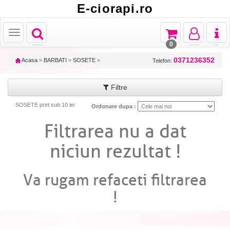
E-ciorapi.ro
Toggle
Toggle
Toggle
Toggl
Toggle
navigation
navigation
navigation
naviga
navigation
0
0371236352
Acasa
»
BARBATI
»
SOSETE
»
Telefon:
Filtre
SOSETE pret sub 10 lei
Ordonare dupa :
Filtrarea nu a dat
niciun rezultat !
Va rugam refaceti filtrarea
!