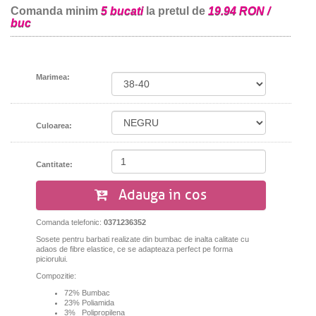
Comanda minim
5 bucati
la pretul de
19.94 RON /
buc
Marimea:
Culoarea:
Cantitate:
Adauga in cos
Comanda telefonic:
0371236352
Sosete pentru barbati realizate din bumbac de inalta calitate cu
adaos de fibre elastice, ce se adapteaza perfect pe forma
piciorului.
Compozitie:
72% Bumbac
23% Poliamida
3% Polipropilena