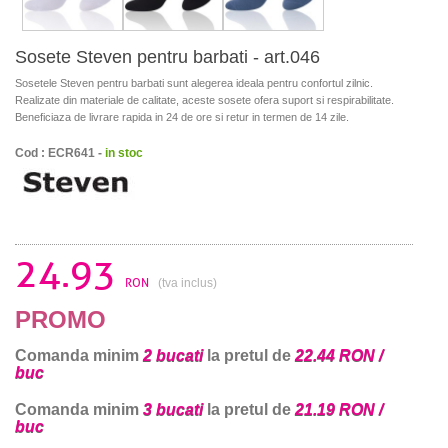
Sosete Steven pentru barbati - art.046
Sosetele Steven pentru barbati sunt alegerea ideala pentru confortul zilnic.
Realizate din materiale de calitate, aceste sosete ofera suport si respirabilitate.
Beneficiaza de livrare rapida in 24 de ore si retur in termen de 14 zile.
Cod : ECR641 -
in stoc
24.93
RON
(tva inclus)
PROMO
Comanda minim
2 bucati
la pretul de
22.44 RON /
buc
Comanda minim
3 bucati
la pretul de
21.19 RON /
buc