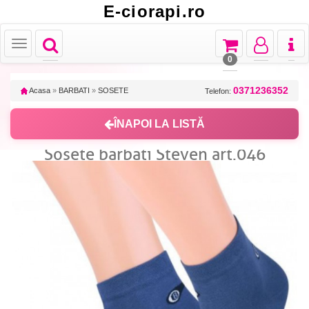
E-ciorapi.ro
Toggle
Toggle
Toggle
Toggl
Toggle
navigation
navigation
navigation
naviga
navigation
0
0371236352
Acasa
»
BARBATI
»
SOSETE
Telefon:
ÎNAPOI LA LISTĂ
Sosete barbati Steven art.046