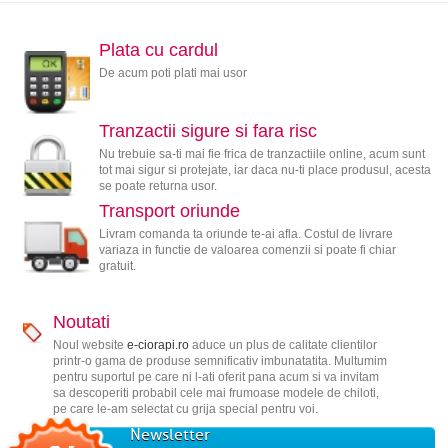
Plata cu cardul
De acum poti plati mai usor
Tranzactii sigure si fara risc
Nu trebuie sa-ti mai fie frica de tranzactiile online, acum sunt
tot mai sigur si protejate, iar daca nu-ti place produsul, acesta
se poate returna usor.
Transport oriunde
Livram comanda ta oriunde te-ai afla. Costul de livrare
variaza in functie de valoarea comenzii si poate fi chiar
gratuit.
Noutati
Noul website
e-ciorapi.ro
aduce un plus de calitate clientilor
printr-o gama de produse semnificativ imbunatatita. Multumim
pentru suportul pe care ni l-ati oferit pana acum si va invitam
sa descoperiti probabil cele mai frumoase modele de chiloti,
pe care le-am selectat cu grija special pentru voi.
Newsletter