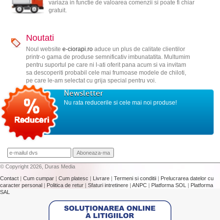
variaza in functie de valoarea comenzii si poate fi chiar
gratuit.
Noutati
Noul website
e-ciorapi.ro
aduce un plus de calitate clientilor
printr-o gama de produse semnificativ imbunatatita. Multumim
pentru suportul pe care ni l-ati oferit pana acum si va invitam
sa descoperiti probabil cele mai frumoase modele de chiloti,
pe care le-am selectat cu grija special pentru voi.
Newsletter
Nu rata reducerile si cele mai noi produse!
© Copyright 2026, Duras Media
Contact
|
Cum cumpar
|
Cum platesc
|
Livrare
|
Termeni si conditii
|
Prelucrarea datelor cu
caracter personal
|
Politica de retur
|
Sfaturi intretinere
|
ANPC
|
Platforma SOL
|
Platforma
SAL