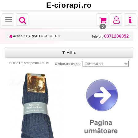
E-ciorapi.ro
Toggle
Toggle
Toggle
Toggl
Toggle
navigation
navigation
navigation
naviga
navigation
0
0371236352
Acasa
»
BARBATI
»
SOSETE
»
Telefon:
Filtre
SOSETE pret peste 150 lei
Ordonare dupa :