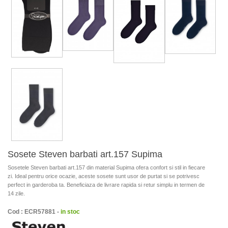
Sosete Steven barbati art.157 Supima
Sosetele Steven barbati art.157 din material Supima ofera confort si stil in fiecare
zi. Ideal pentru orice ocazie, aceste sosete sunt usor de purtat si se potrivesc
perfect in garderoba ta. Beneficiaza de livrare rapida si retur simplu in termen de
14 zile.
Cod : ECR57881 -
in stoc