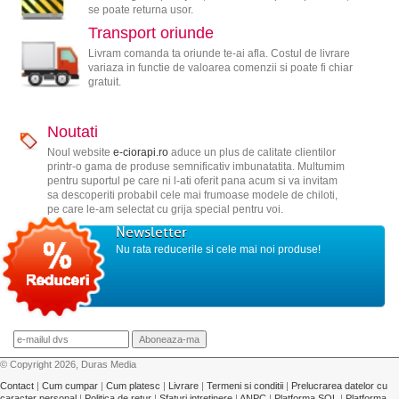
se poate returna usor.
Transport oriunde
Livram comanda ta oriunde te-ai afla. Costul de livrare
variaza in functie de valoarea comenzii si poate fi chiar
gratuit.
Noutati
Noul website
e-ciorapi.ro
aduce un plus de calitate clientilor
printr-o gama de produse semnificativ imbunatatita. Multumim
pentru suportul pe care ni l-ati oferit pana acum si va invitam
sa descoperiti probabil cele mai frumoase modele de chiloti,
pe care le-am selectat cu grija special pentru voi.
Newsletter
Nu rata reducerile si cele mai noi produse!
© Copyright 2026, Duras Media
Contact
|
Cum cumpar
|
Cum platesc
|
Livrare
|
Termeni si conditii
|
Prelucrarea datelor cu
caracter personal
|
Politica de retur
|
Sfaturi intretinere
|
ANPC
|
Platforma SOL
|
Platforma