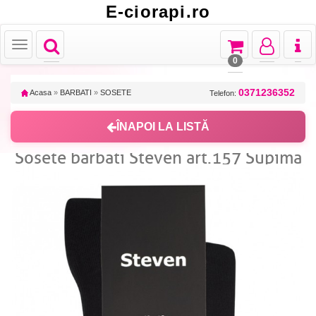
E-ciorapi.ro
Toggle
Toggle
Toggle
Toggl
Toggle
navigation
navigation
navigation
naviga
navigation
0
0371236352
Acasa
»
BARBATI
»
SOSETE
Telefon:
ÎNAPOI LA LISTĂ
Sosete barbati Steven art.157 Supima