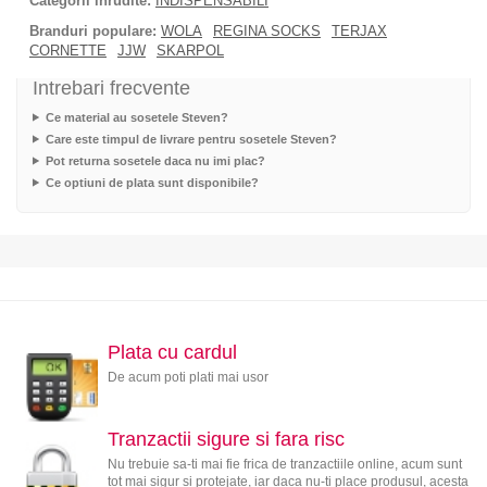
Categorii inrudite:
INDISPENSABILI
Branduri populare:
WOLA
REGINA SOCKS
TERJAX
CORNETTE
JJW
SKARPOL
Intrebari frecvente
Ce material au sosetele Steven?
Care este timpul de livrare pentru sosetele Steven?
Pot returna sosetele daca nu imi plac?
Ce optiuni de plata sunt disponibile?
Plata cu cardul
De acum poti plati mai usor
Tranzactii sigure si fara risc
Nu trebuie sa-ti mai fie frica de tranzactiile online, acum sunt
tot mai sigur si protejate, iar daca nu-ti place produsul, acesta