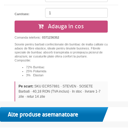
Cantitate:
Adauga in cos
Comanda telefonic:
0371236352
Sosete pentru barbati confectionate din bumbac de inalta calitate cu
adaos de fibre elastice, ideale pentru tinutele business. Fibrele
speciale de bumbac absorb transpiratia si protejeaza piciorul de
abraziuni, iar cusaturile plate ofera confort la purtare.
Compozitie:
72% Bumbac
25% Poliamida
3% Elastan
Pe scurt:
SKU ECR57881 · STEVEN · SOSETE
Barbati · 40,18 RON (TVA inclus) · In stoc · livrare 1-7
zile · retur 14 zile
Alte produse asemanatoare