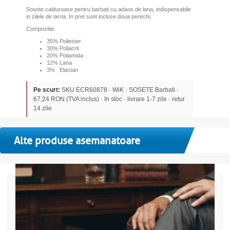
Sosete calduroase pentru barbati cu adaos de lana, indispensabile
in zilele de iarna. In pret sunt incluse doua perechi.
Compozitie:
35% Poliester
30% Poliacril
20% Poliamida
12% Lana
3% Elastan
Pe scurt:
SKU ECR60878 · WiK · SOSETE Barbati ·
67,24 RON (TVA inclus) · In stoc · livrare 1-7 zile · retur
14 zile
Alte produse asemanatoare