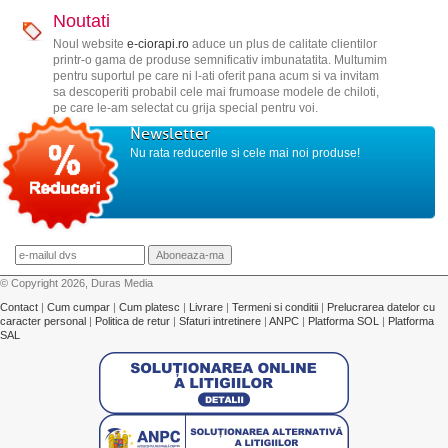
Noutati
Noul website
e-ciorapi.ro
aduce un plus de calitate clientilor
printr-o gama de produse semnificativ imbunatatita. Multumim
pentru suportul pe care ni l-ati oferit pana acum si va invitam
sa descoperiti probabil cele mai frumoase modele de chiloti,
pe care le-am selectat cu grija special pentru voi.
Newsletter
Nu rata reducerile si cele mai noi produse!
© Copyright 2026, Duras Media
Contact
|
Cum cumpar
|
Cum platesc
|
Livrare
|
Termeni si conditii
|
Prelucrarea datelor cu
caracter personal
|
Politica de retur
|
Sfaturi intretinere
|
ANPC
|
Platforma SOL
|
Platforma
SAL