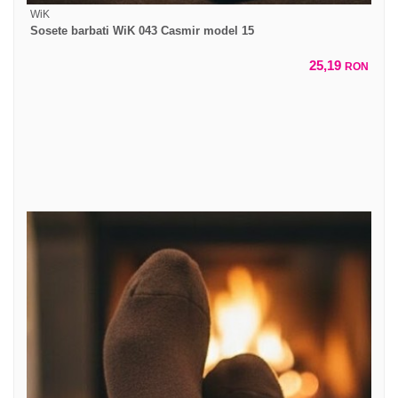
WiK
Sosete barbati WiK 043 Casmir model 15
25,19
RON