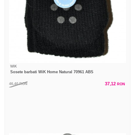
WiK
Sosete barbati WiK Home Natural 70961 ABS
37,12
46,40
RON
RON