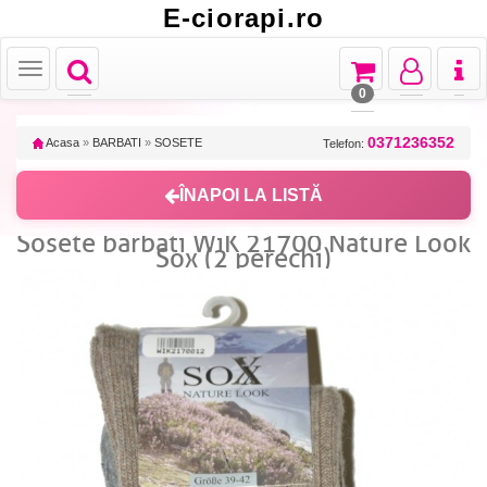
E-ciorapi.ro
Toggle
Toggle
Toggle
Toggl
Toggle
navigation
navigation
navigation
naviga
navigation
0
0371236352
Acasa
»
BARBATI
»
SOSETE
Telefon:
ÎNAPOI LA LISTĂ
Sosete barbati WiK 21700 Nature Look
Sox (2 perechi)