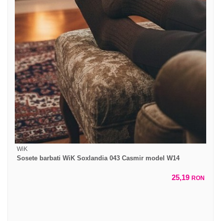
WiK
Sosete barbati WiK Soxlandia 043 Casmir model W14
25,19
RON