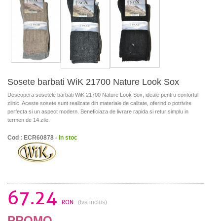
Sosete barbati WiK 21700 Nature Look Sox
Descopera sosetele barbati WiK 21700 Nature Look Sox, ideale pentru confortul
zilnic. Aceste sosete sunt realizate din materiale de calitate, oferind o potrivire
perfecta si un aspect modern. Beneficiaza de livrare rapida si retur simplu in
termen de 14 zile.
Cod : ECR60878 -
in stoc
67.24
RON
(tva inclus)
PROMO