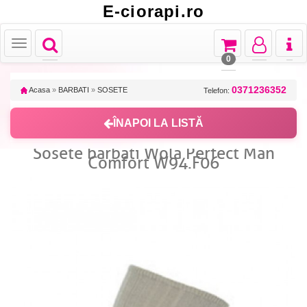
E-ciorapi.ro
Toggle
Toggle
Toggle
Toggl
Toggle
navigation
navigation
navigation
naviga
navigation
0
0371236352
Acasa
»
BARBATI
»
SOSETE
Telefon:
ÎNAPOI LA LISTĂ
Sosete barbati Wola Perfect Man
Comfort W94.F06