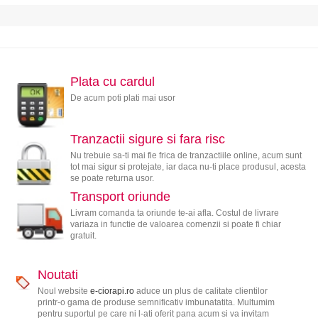
Plata cu cardul
De acum poti plati mai usor
Tranzactii sigure si fara risc
Nu trebuie sa-ti mai fie frica de tranzactiile online, acum sunt
tot mai sigur si protejate, iar daca nu-ti place produsul, acesta
se poate returna usor.
Transport oriunde
Livram comanda ta oriunde te-ai afla. Costul de livrare
variaza in functie de valoarea comenzii si poate fi chiar
gratuit.
Noutati
Noul website
e-ciorapi.ro
aduce un plus de calitate clientilor
printr-o gama de produse semnificativ imbunatatita. Multumim
pentru suportul pe care ni l-ati oferit pana acum si va invitam