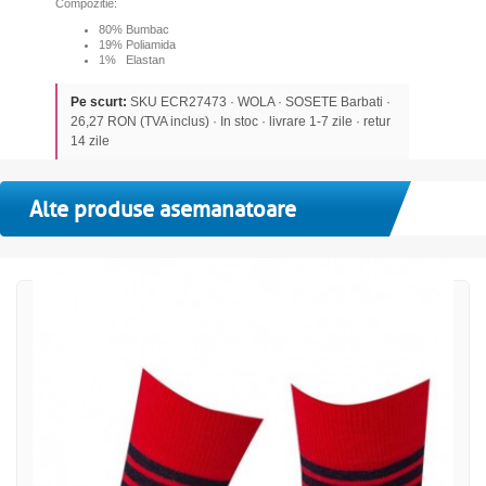
Compozitie:
80% Bumbac
19% Poliamida
1% Elastan
Pe scurt:
SKU ECR27473 · WOLA · SOSETE Barbati ·
26,27 RON (TVA inclus) · In stoc · livrare 1-7 zile · retur
14 zile
Alte produse asemanatoare