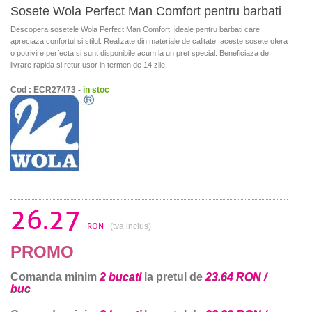
Sosete Wola Perfect Man Comfort pentru barbati
Descopera sosetele Wola Perfect Man Comfort, ideale pentru barbati care
apreciaza confortul si stilul. Realizate din materiale de calitate, aceste sosete ofera
o potrivire perfecta si sunt disponibile acum la un pret special. Beneficiaza de
livrare rapida si retur usor in termen de 14 zile.
Cod : ECR27473 -
in stoc
26.27
RON
(tva inclus)
PROMO
Comanda minim
2 bucati
la pretul de
23.64 RON /
buc