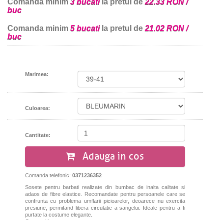
Comanda minim
3 bucati
la pretul de
22.33 RON /
buc
Comanda minim
5 bucati
la pretul de
21.02 RON /
buc
Marimea:
Culoarea:
Cantitate:
Adauga in cos
Comanda telefonic:
0371236352
Sosete pentru barbati realizate din bumbac de inalta calitate si
adaos de fibre elastice. Recomandate pentru persoanele care se
confrunta cu problema umflarii picioarelor, deoarece nu exercita
presiune, permitand libera circulatie a sangelui. Ideale pentru a fi
purtate la costume elegante.