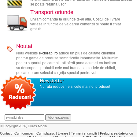
se poate returna usor.
Transport oriunde
Livram comanda ta oriunde te-ai afla. Costul de livrare
variaza in functie de valoarea comenzii si poate fi chiar
gratuit.
Noutati
Noul website
e-ciorapi.ro
aduce un plus de calitate clientilor
printr-o gama de produse semnificativ imbunatatita. Multumim
pentru suportul pe care ni l-ati oferit pana acum si va invitam
sa descoperiti probabil cele mai frumoase modele de chiloti,
pe care le-am selectat cu grija special pentru voi.
Newsletter
Nu rata reducerile si cele mai noi produse!
© Copyright 2026, Duras Media
Contact
|
Cum cumpar
|
Cum platesc
|
Livrare
|
Termeni si conditii
|
Prelucrarea datelor cu