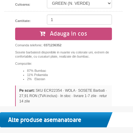
Culoarea:
Cantitate:
Adauga in cos
Comanda telefonic:
0371236352
Sosete barbatesti disponibile in nuante viu colorate uni, extrem de
confortabile, cu cusaturi plate, realizate din bumbac.
Compozitie:
87% Bumbac
11% Poliamida
2% Elastan
Pe scurt:
SKU ECR22354 · WOLA · SOSETE Barbati ·
27,91 RON (TVA inclus) · In stoc · livrare 1-7 zile · retur
14 zile
Alte produse asemanatoare