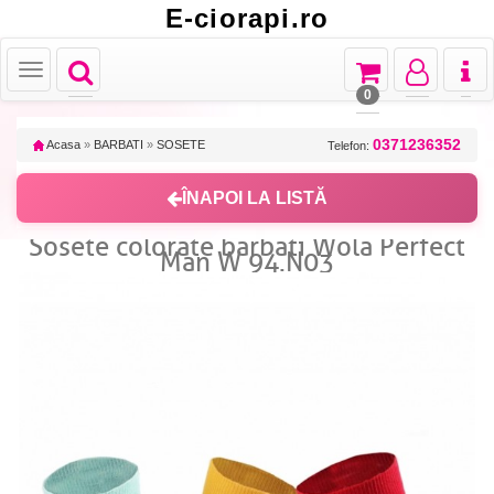
E-ciorapi.ro
Toggle
Toggle
Toggle
Toggl
Toggle
navigation
navigation
navigation
naviga
navigation
0
0371236352
Acasa
»
BARBATI
»
SOSETE
Telefon:
ÎNAPOI LA LISTĂ
Sosete colorate barbati Wola Perfect
Man W 94.N03