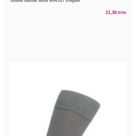
Sosete barbati Wola W94.017 Elegant
21,38
RON