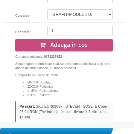
Culoarea:
Cantitate:
Adauga in cos
Comanda telefonic:
0371236352
Sosete sport pentru baieti realizate din bumbac de inalta calitate si
adaos de fibre elastice, cu model deosebit.
Compozitie in functie de model:
58-74% Bumbac
22-32% Poliamida
1-15% Polipropilena
2-4% Elastan
Pe scurt:
SKU ECR63097 · STEVEN · SOSETE Copii ·
26,04 RON (TVA inclus) · In stoc · livrare 1-7 zile · retur
14 zile