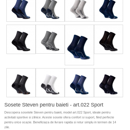
Sosete Steven pentru baieti - art.022 Sport
Descopera sosetele Steven pentru baieti, model art.022 Sport, ideale pentru
activitati sportive si zilnice. Aceste sosete ofera confort si suport, fiind perfecte
pentru orice ocazie. Beneficiaza de livrare rapida si retur simplu in termen de 14
zile.