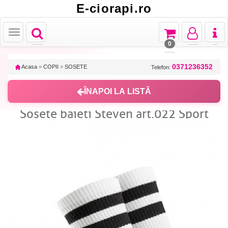
E-ciorapi.ro
Toggle
Toggle
Toggle
Toggl
Toggle
navigation
navigation
navigation
naviga
navigation
0
0371236352
Acasa
»
COPII
»
SOSETE
Telefon:
ÎNAPOI LA LISTĂ
Sosete baieti Steven art.022 Sport