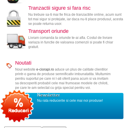
Tranzactii sigure si fara risc
Nu trebuie sa-ti mai fie frica de tranzactiile online, acum sunt
tot mai sigur si protejate, iar daca nu-ti place produsul, acesta
se poate returna usor.
Transport oriunde
Livram comanda ta oriunde te-ai afla. Costul de livrare
variaza in functie de valoarea comenzii si poate fi chiar
gratuit.
Noutati
Noul website
e-ciorapi.ro
aduce un plus de calitate clientilor
printr-o gama de produse semnificativ imbunatatita. Multumim
pentru suportul pe care ni l-ati oferit pana acum si va invitam
sa descoperiti probabil cele mai frumoase modele de chiloti,
pe care le-am selectat cu grija special pentru voi.
Newsletter
Nu rata reducerile si cele mai noi produse!