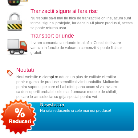
Tranzactii sigure si fara risc
Nu trebuie sa-ti mai fie frica de tranzactiile online, acum sunt
tot mai sigur si protejate, iar daca nu-ti place produsul, acesta
se poate returna usor.
Transport oriunde
Livram comanda ta oriunde te-ai afla. Costul de livrare
variaza in functie de valoarea comenzii si poate fi chiar
gratuit.
Noutati
Noul website
e-ciorapi.ro
aduce un plus de calitate clientilor
printr-o gama de produse semnificativ imbunatatita. Multumim
pentru suportul pe care ni l-ati oferit pana acum si va invitam
sa descoperiti probabil cele mai frumoase modele de chiloti,
pe care le-am selectat cu grija special pentru voi.
Newsletter
Nu rata reducerile si cele mai noi produse!