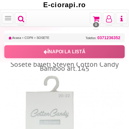
E-ciorapi.ro
Toggle
Toggle
Toggle
Toggl
Toggle
navigation
navigation
navigation
naviga
navigation
0
0371236352
Acasa
»
COPII
»
SOSETE
Telefon:
ÎNAPOI LA LISTĂ
Sosete baieti Steven Cotton Candy
Bamboo art.145