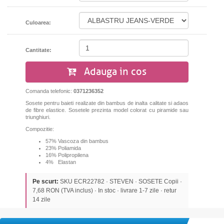
Culoarea:
Cantitate:
Adauga in cos
Comanda telefonic:
0371236352
Sosete pentru baieti realizate din bambus de inalta calitate si adaos
de fibre elastice. Sosetele prezinta model colorat cu piramide sau
triunghiuri.
Compozitie:
57% Vascoza din bambus
23% Poliamida
16% Polipropilena
4% Elastan
Pe scurt:
SKU ECR22782 · STEVEN · SOSETE Copii ·
7,68 RON (TVA inclus) · In stoc · livrare 1-7 zile · retur
14 zile