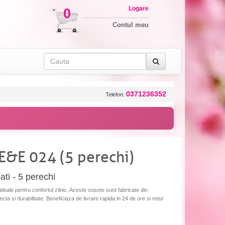
Logare
0
Contul meu
0371236352
Telefon:
 E&E 024 (5 perechi)
ti - 5 perechi
eale pentru confortul zilnic. Aceste sosete sunt fabricate din
fecta si durabilitate. Beneficiaza de livrare rapida in 24 de ore si retur