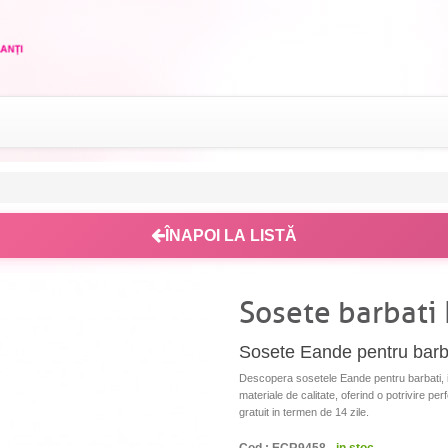
ÎNAPOI LA LISTĂ
Sosete barbati
Sosete Eande pentru barba
Descopera sosetele Eande pentru barbati, id
materiale de calitate, oferind o potrivire per
gratuit in termen de 14 zile.
Cod : ECR9458 -
in stoc