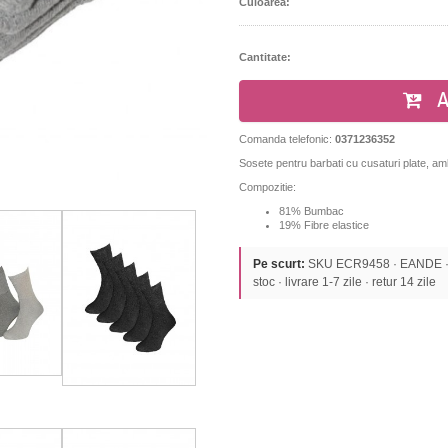
Culoarea:
Cantitate:
A
Comanda telefonic:
0371236352
Sosete pentru barbati cu cusaturi plate, amb
Compozitie:
81% Bumbac
19% Fibre elastice
Pe scurt:
SKU ECR9458 · EANDE · S
stoc · livrare 1-7 zile · retur 14 zile