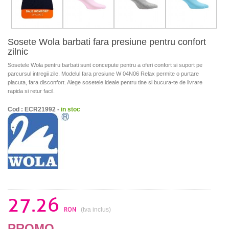
Sosete Wola barbati fara presiune pentru confort
zilnic
Sosetele Wola pentru barbati sunt concepute pentru a oferi confort si suport pe
parcursul intregii zile. Modelul fara presiune W 04N06 Relax permite o purtare
placuta, fara disconfort. Alege sosetele ideale pentru tine si bucura-te de livrare
rapida si retur facil.
Cod : ECR21992 -
in stoc
27.26
RON
(tva inclus)
PROMO