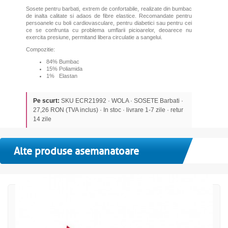
Sosete pentru barbati, extrem de confortabile, realizate din bumbac
de inalta calitate si adaos de fibre elastice. Recomandate pentru
persoanele cu boli cardiovasculare, pentru diabetici sau pentru cei
ce se confrunta cu problema umflarii picioarelor, deoarece nu
exercita presiune, permitand libera circulatie a sangelui.
Compozitie:
84% Bumbac
15% Poliamida
1% Elastan
Pe scurt:
SKU ECR21992 · WOLA · SOSETE Barbati ·
27,26 RON (TVA inclus) · In stoc · livrare 1-7 zile · retur
14 zile
Alte produse asemanatoare