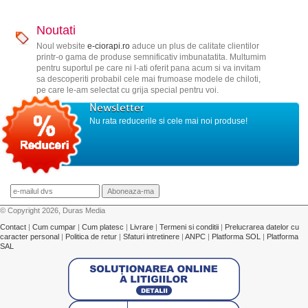
Noutati
Noul website
e-ciorapi.ro
aduce un plus de calitate clientilor
printr-o gama de produse semnificativ imbunatatita. Multumim
pentru suportul pe care ni l-ati oferit pana acum si va invitam
sa descoperiti probabil cele mai frumoase modele de chiloti,
pe care le-am selectat cu grija special pentru voi.
Newsletter
Nu rata reducerile si cele mai noi produse!
© Copyright 2026, Duras Media
Contact
|
Cum cumpar
|
Cum platesc
|
Livrare
|
Termeni si conditii
|
Prelucrarea datelor cu
caracter personal
|
Politica de retur
|
Sfaturi intretinere
|
ANPC
|
Platforma SOL
|
Platforma
SAL