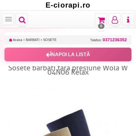
E-ciorapi.ro
Toggle
Toggle
Toggle
Toggl
Toggle
navigation
navigation
navigation
naviga
navigation
0
0371236352
Acasa
»
BARBATI
»
SOSETE
Telefon:
ÎNAPOI LA LISTĂ
Sosete barbati fara presiune Wola W
04N06 Relax