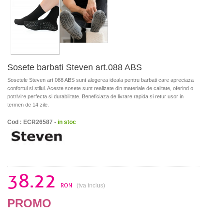
Sosete barbati Steven art.088 ABS
Sosetele Steven art.088 ABS sunt alegerea ideala pentru barbati care apreciaza
confortul si stilul. Aceste sosete sunt realizate din materiale de calitate, oferind o
potrivire perfecta si durabilitate. Beneficiaza de livrare rapida si retur usor in
termen de 14 zile.
Cod : ECR26587 -
in stoc
38.22
RON
(tva inclus)
PROMO