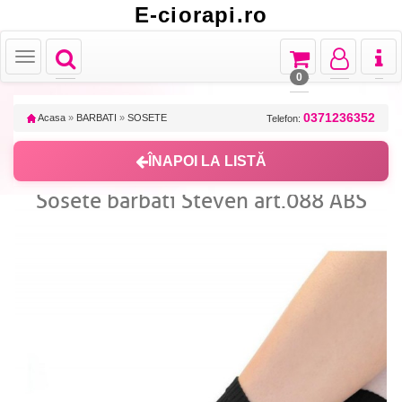
E-ciorapi.ro
Toggle
Toggle
Toggle
Toggl
Toggle
navigation
navigation
navigation
naviga
navigation
0
0371236352
Acasa
»
BARBATI
»
SOSETE
Telefon:
ÎNAPOI LA LISTĂ
Sosete barbati Steven art.088 ABS