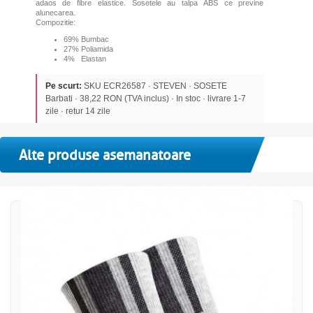
adaos de fibre elastice. Sosetele au talpa ABS ce previne
alunecarea.
Compozitie:
69% Bumbac
27% Poliamida
4% Elastan
Pe scurt:
SKU ECR26587 · STEVEN · SOSETE
Barbati · 38,22 RON (TVA inclus) · In stoc · livrare 1-7
zile · retur 14 zile
Alte produse asemanatoare