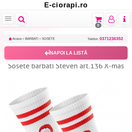
E-ciorapi.ro
Toggle
Toggle
Toggle
Toggl
Toggle
navigation
navigation
navigation
naviga
navigation
0
0371236352
Acasa
»
BARBATI
»
SOSETE
Telefon:
ÎNAPOI LA LISTĂ
Sosete barbati Steven art.136 X-mas