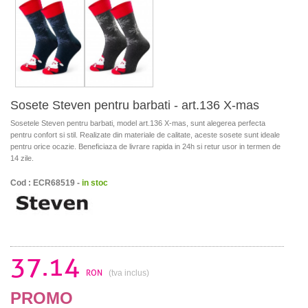
Sosete Steven pentru barbati - art.136 X-mas
Sosetele Steven pentru barbati, model art.136 X-mas, sunt alegerea perfecta
pentru confort si stil. Realizate din materiale de calitate, aceste sosete sunt ideale
pentru orice ocazie. Beneficiaza de livrare rapida in 24h si retur usor in termen de
14 zile.
Cod : ECR68519 -
in stoc
37.14
RON
(tva inclus)
PROMO