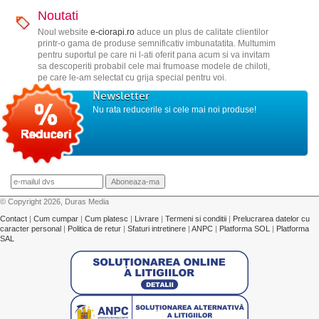
Noutati
Noul website
e-ciorapi.ro
aduce un plus de calitate clientilor
printr-o gama de produse semnificativ imbunatatita. Multumim
pentru suportul pe care ni l-ati oferit pana acum si va invitam
sa descoperiti probabil cele mai frumoase modele de chiloti,
pe care le-am selectat cu grija special pentru voi.
Newsletter
Nu rata reducerile si cele mai noi produse!
© Copyright 2026, Duras Media
Contact
|
Cum cumpar
|
Cum platesc
|
Livrare
|
Termeni si conditii
|
Prelucrarea datelor cu
caracter personal
|
Politica de retur
|
Sfaturi intretinere
|
ANPC
|
Platforma SOL
|
Platforma
SAL