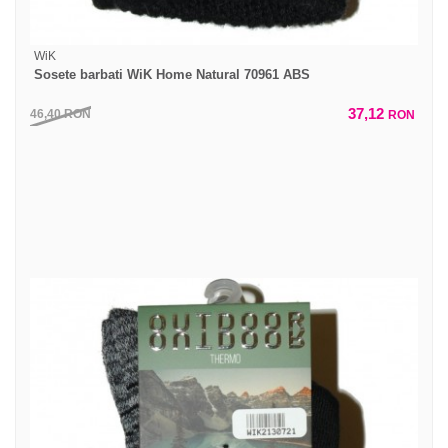
WiK
Sosete barbati WiK Home Natural 70961 ABS
37,12
46,40
RON
RON