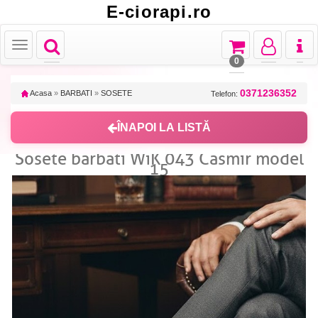
E-ciorapi.ro
Toggle
Toggle
Toggle
Toggl
Toggle
navigation
navigation
navigation
naviga
navigation
0
0371236352
Acasa
»
BARBATI
»
SOSETE
Telefon:
ÎNAPOI LA LISTĂ
Sosete barbati WiK 043 Casmir model
15