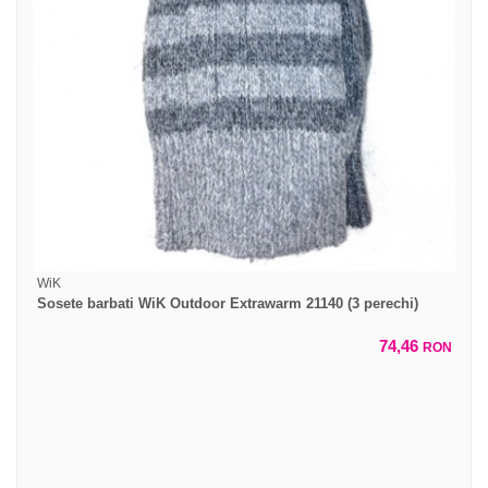
WiK
Sosete barbati WiK Outdoor Extrawarm 21140 (3 perechi)
74,46
RON