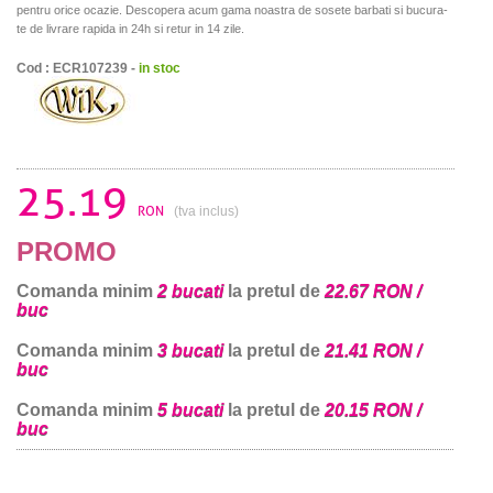
pentru orice ocazie. Descopera acum gama noastra de sosete barbati si bucura-
te de livrare rapida in 24h si retur in 14 zile.
Cod : ECR107239 -
in stoc
25.19
RON
(tva inclus)
PROMO
Comanda minim
2 bucati
la pretul de
22.67 RON /
buc
Comanda minim
3 bucati
la pretul de
21.41 RON /
buc
Comanda minim
5 bucati
la pretul de
20.15 RON /
buc