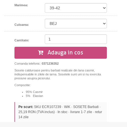
Marimea:
Culoarea:
Cantitate:
Adauga in cos
Comanda telefonic:
0371236352
Sosete calduroase pentru barbati realizate din lana casmir,
indispensabile in zilele de iarna. Sosetele sunt uni si nu exercita
presiune asupra piciorului.
Compozitie:
95% Casmir
5% Elastan
Pe scurt:
SKU ECR107239 · WiK · SOSETE Barbati ·
25,19 RON (TVA inclus) · In stoc · livrare 1-7 zile · retur
14 zile