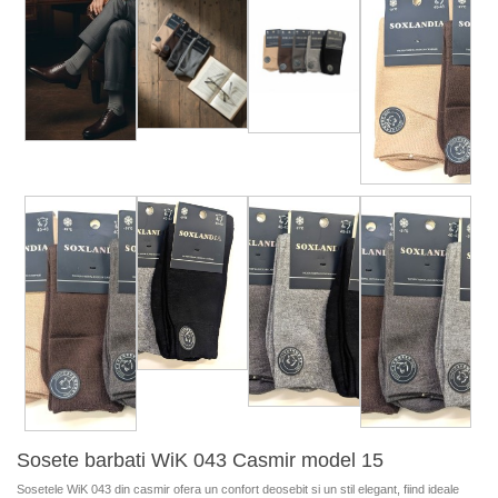
Sosete barbati WiK 043 Casmir model 15
Sosetele WiK 043 din casmir ofera un confort deosebit si un stil elegant, fiind ideale