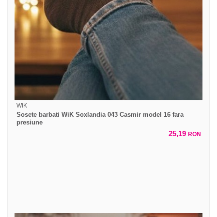
WiK
Sosete barbati WiK Soxlandia 043 Casmir model 16 fara
presiune
25,19
RON