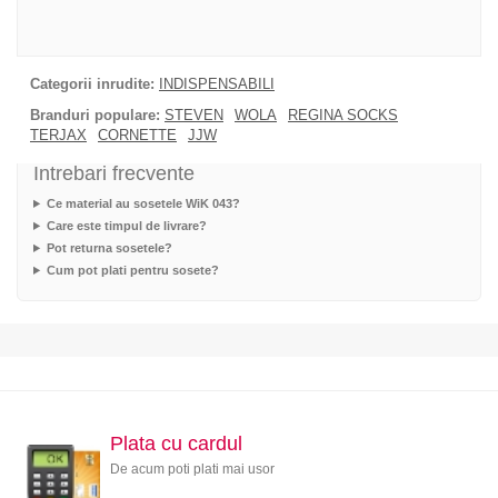
Categorii inrudite:
INDISPENSABILI
Branduri populare:
STEVEN
WOLA
REGINA SOCKS
TERJAX
CORNETTE
JJW
Intrebari frecvente
Ce material au sosetele WiK 043?
Care este timpul de livrare?
Pot returna sosetele?
Cum pot plati pentru sosete?
Plata cu cardul
De acum poti plati mai usor