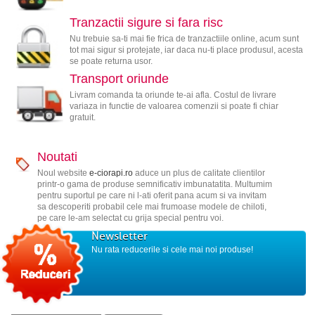
Tranzactii sigure si fara risc
Nu trebuie sa-ti mai fie frica de tranzactiile online, acum sunt
tot mai sigur si protejate, iar daca nu-ti place produsul, acesta
se poate returna usor.
Transport oriunde
Livram comanda ta oriunde te-ai afla. Costul de livrare
variaza in functie de valoarea comenzii si poate fi chiar
gratuit.
Noutati
Noul website
e-ciorapi.ro
aduce un plus de calitate clientilor
printr-o gama de produse semnificativ imbunatatita. Multumim
pentru suportul pe care ni l-ati oferit pana acum si va invitam
sa descoperiti probabil cele mai frumoase modele de chiloti,
pe care le-am selectat cu grija special pentru voi.
Newsletter
Nu rata reducerile si cele mai noi produse!