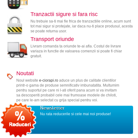
Tranzactii sigure si fara risc
Nu trebuie sa-ti mai fie frica de tranzactiile online, acum sunt
tot mai sigur si protejate, iar daca nu-ti place produsul, acesta
se poate returna usor.
Transport oriunde
Livram comanda ta oriunde te-ai afla. Costul de livrare
variaza in functie de valoarea comenzii si poate fi chiar
gratuit.
Noutati
Noul website
e-ciorapi.ro
aduce un plus de calitate clientilor
printr-o gama de produse semnificativ imbunatatita. Multumim
pentru suportul pe care ni l-ati oferit pana acum si va invitam
sa descoperiti probabil cele mai frumoase modele de chiloti,
pe care le-am selectat cu grija special pentru voi.
Newsletter
Nu rata reducerile si cele mai noi produse!