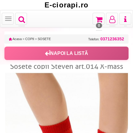
E-ciorapi.ro
Toggle
Toggle
Toggle
Toggl
Toggle
navigation
navigation
navigation
naviga
navigation
0
0371236352
Acasa
»
COPII
»
SOSETE
Telefon:
ÎNAPOI LA LISTĂ
Sosete copii Steven art.014 X-mass