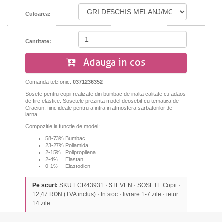
Culoarea:
Cantitate:
Adauga in cos
Comanda telefonic:
0371236352
Sosete pentru copii realizate din bumbac de inalta calitate cu adaos
de fire elastice. Sosetele prezinta model deosebit cu tematica de
Craciun, fiind ideale pentru a intra in atmosfera sarbatorilor de
iarna.
Compozitie in functie de model:
58-73% Bumbac
23-27% Poliamida
2-15% Polipropilena
2-4% Elastan
0-1% Elastodien
Pe scurt:
SKU ECR43931 · STEVEN · SOSETE Copii ·
12,47 RON (TVA inclus) · In stoc · livrare 1-7 zile · retur
14 zile