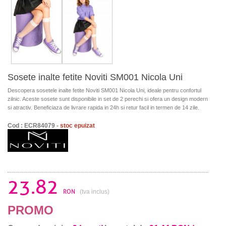
Sosete inalte fetite Noviti SM001 Nicola Uni
Descopera sosetele inalte fetite Noviti SM001 Nicola Uni, ideale pentru confortul
zilnic. Aceste sosete sunt disponibile in set de 2 perechi si ofera un design modern
si atractiv. Beneficiaza de livrare rapida in 24h si retur facil in termen de 14 zile.
Cod : ECR84079 -
stoc epuizat
23.82
RON
(tva inclus)
PROMO