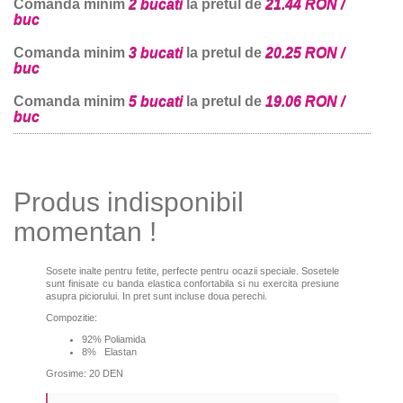
Comanda minim
2 bucati
la pretul de
21.44 RON /
buc
Comanda minim
3 bucati
la pretul de
20.25 RON /
buc
Comanda minim
5 bucati
la pretul de
19.06 RON /
buc
Produs indisponibil
momentan !
Sosete inalte pentru fetite, perfecte pentru ocazii speciale. Sosetele
sunt finisate cu banda elastica confortabila si nu exercita presiune
asupra piciorului. In pret sunt incluse doua perechi.
Compozitie:
92% Poliamida
8% Elastan
Grosime: 20 DEN