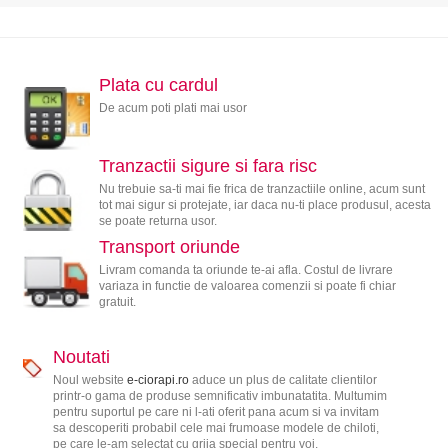
Plata cu cardul
De acum poti plati mai usor
Tranzactii sigure si fara risc
Nu trebuie sa-ti mai fie frica de tranzactiile online, acum sunt
tot mai sigur si protejate, iar daca nu-ti place produsul, acesta
se poate returna usor.
Transport oriunde
Livram comanda ta oriunde te-ai afla. Costul de livrare
variaza in functie de valoarea comenzii si poate fi chiar
gratuit.
Noutati
Noul website
e-ciorapi.ro
aduce un plus de calitate clientilor
printr-o gama de produse semnificativ imbunatatita. Multumim
pentru suportul pe care ni l-ati oferit pana acum si va invitam
sa descoperiti probabil cele mai frumoase modele de chiloti,
pe care le-am selectat cu grija special pentru voi.