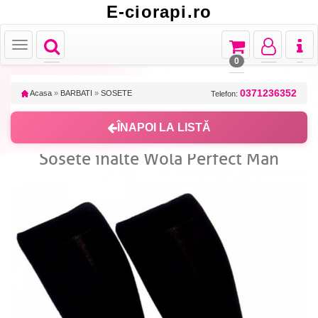
E-ciorapi.ro
Toggle
Toggle
Toggle
Toggl
Toggle
navigation
navigation
navigation
naviga
navigation
0
0371236352
Acasa
»
BARBATI
»
SOSETE
Telefon:
ÎNAPOI LA LISTĂ
Sosete inalte Wola Perfect Man