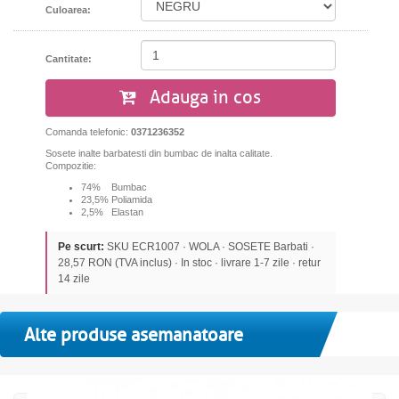
Culoarea:
Cantitate:
Adauga in cos
Comanda telefonic:
0371236352
Sosete inalte barbatesti din bumbac de inalta calitate.
Compozitie:
74% Bumbac
23,5% Poliamida
2,5% Elastan
Pe scurt:
SKU ECR1007 · WOLA · SOSETE Barbati ·
28,57 RON (TVA inclus) · In stoc · livrare 1-7 zile · retur
14 zile
Alte produse asemanatoare