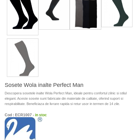
Sosete Wola inalte Perfect Man
Descopera sosetele inalte Wola Perfect Man, ideale pentru confortul zilnic si stilul
elegant. Aceste sosete sunt fabricate din materiale de calitate, oferind suport si
respirabilitate. Beneficiaza de livrare rapida si retur usor in termen de 14 zile.
Cod : ECR1007 -
in stoc