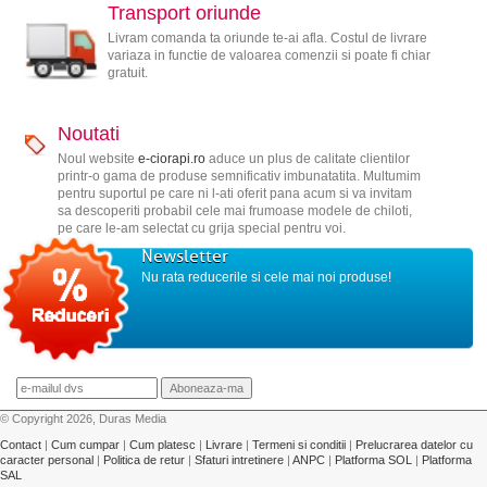
Transport oriunde
Livram comanda ta oriunde te-ai afla. Costul de livrare
variaza in functie de valoarea comenzii si poate fi chiar
gratuit.
Noutati
Noul website
e-ciorapi.ro
aduce un plus de calitate clientilor
printr-o gama de produse semnificativ imbunatatita. Multumim
pentru suportul pe care ni l-ati oferit pana acum si va invitam
sa descoperiti probabil cele mai frumoase modele de chiloti,
pe care le-am selectat cu grija special pentru voi.
Newsletter
Nu rata reducerile si cele mai noi produse!
© Copyright 2026, Duras Media
Contact
|
Cum cumpar
|
Cum platesc
|
Livrare
|
Termeni si conditii
|
Prelucrarea datelor cu
caracter personal
|
Politica de retur
|
Sfaturi intretinere
|
ANPC
|
Platforma SOL
|
Platforma
SAL