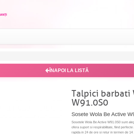
ÎNAPOI LA LISTĂ
Talpici barbati
W91.0S0
Sosete Wola Be Active W9
Sosetele Wola Be Active W91.0S0 sunt aleger
ofera suport si respirabilitate, fiind perfect
rapida in 24 de ore si retur in termen de 14 z