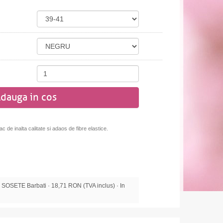
dauga in cos
c de inalta calitate si adaos de fibre elastice.
OSETE Barbati · 18,71 RON (TVA inclus) · In