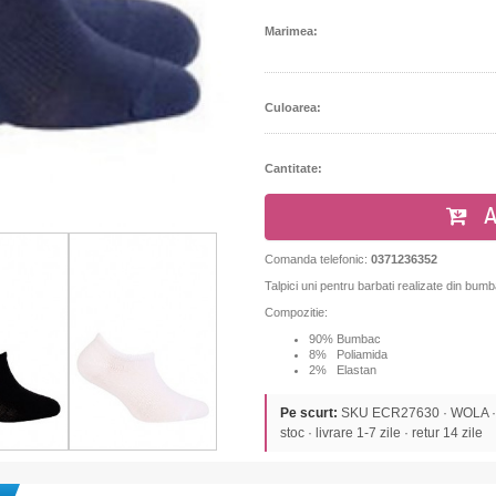
Marimea:
Culoarea:
Cantitate:
A
Comanda telefonic:
0371236352
Talpici uni pentru barbati realizate din bumba
Compozitie:
90% Bumbac
8% Poliamida
2% Elastan
Pe scurt:
SKU ECR27630 · WOLA · S
stoc · livrare 1-7 zile · retur 14 zile