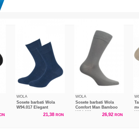
WOLA
WOLA
W
Sosete barbati Wola
Sosete barbati Wola
Ta
W94.017 Elegant
Comfort Man Bamboo
mo
W94.028
W9
21,38
26,92
ON
RON
RON