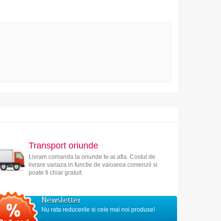
Transport oriunde
Livram comanda ta oriunde te-ai afla. Costul de
livrare variaza in functie de valoarea comenzii si
poate fi chiar gratuit.
Newsletter
Nu rata reducerile si cele mai noi produse!