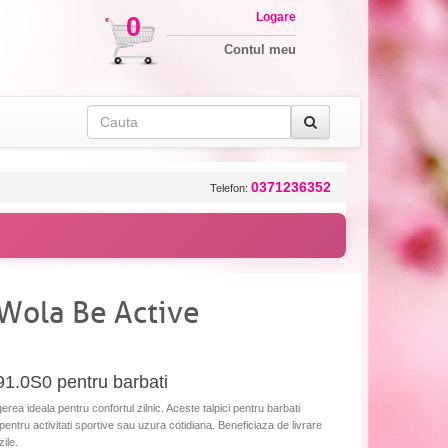
Logare
0
Contul meu
0371236352
Telefon:
 Wola Be Active
1.0S0 pentru barbati
ea ideala pentru confortul zilnic. Aceste talpici pentru barbati
e pentru activitati sportive sau uzura cotidiana. Beneficiaza de livrare
ile.