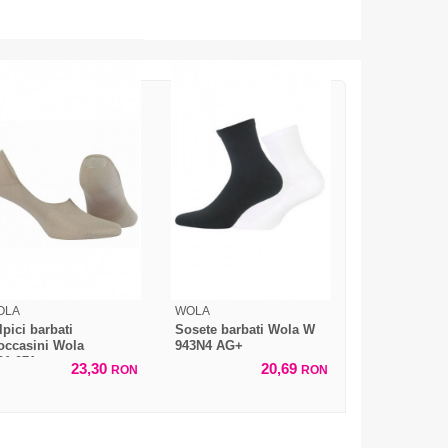
OLA
WOLA
lpici barbati
Sosete barbati Wola W
ccasini Wola
943N4 AG+
1.071
23,30
20,69
RON
RON