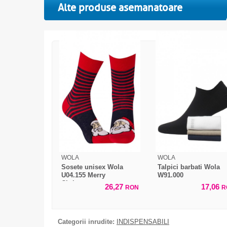
Alte produse asemanatoare
WOLA
WOLA
Sosete unisex Wola
Talpici barbati Wola
U04.155 Merry
W91.000
Christmas
26,27
17,06
RON
R
Categorii inrudite:
INDISPENSABILI