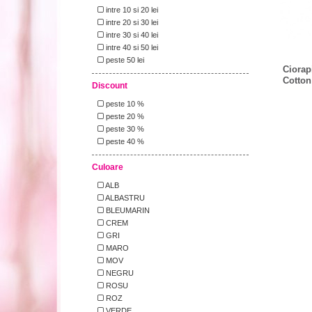
intre 10 si 20 lei
intre 20 si 30 lei
intre 30 si 40 lei
intre 40 si 50 lei
peste 50 lei
Ciorapi
Cotton
Discount
peste 10 %
peste 20 %
peste 30 %
peste 40 %
Culoare
ALB
ALBASTRU
BLEUMARIN
CREM
GRI
MARO
MOV
NEGRU
ROSU
ROZ
VERDE