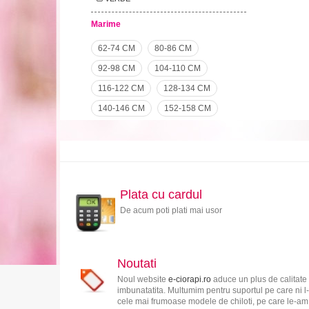
Marime
62-74 CM
80-86 CM
92-98 CM
104-110 CM
116-122 CM
128-134 CM
140-146 CM
152-158 CM
Plata cu cardul
De acum poti plati mai usor
Noutati
Noul website
e-ciorapi.ro
aduce un plus de calitate 
imbunatatita. Multumim pentru suportul pe care ni l-
cele mai frumoase modele de chiloti, pe care le-am s