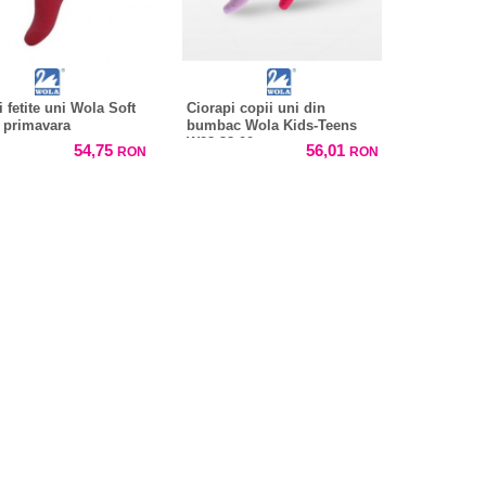
 fetite uni Wola Soft
Ciorapi copii uni din
 primavara
bumbac Wola Kids-Teens
W28-38.00
54,75
56,01
RON
RON