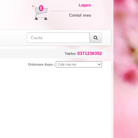
Logare
0
Contul meu
0371236352
Telefon:
Ordonare dupa :