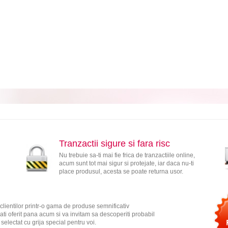
Tranzactii sigure si fara risc
Nu trebuie sa-ti mai fie frica de tranzactiile online,
acum sunt tot mai sigur si protejate, iar daca nu-ti
place produsul, acesta se poate returna usor.
clientilor printr-o gama de produse semnificativ
ati oferit pana acum si va invitam sa descoperiti probabil
electat cu grija special pentru voi.