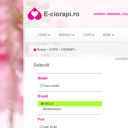
FEMEI
BARBATI
COPII
BEBE
Acasa
»
COPII
»
CIORAPI
»
CIORAPI
Selectii
Model
Fara model
Brand
WOLA
deselecteaza
Pret
sub 10 lei