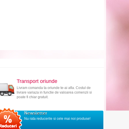
Transport oriunde
Livram comanda ta oriunde te-ai afla. Costul de
livrare variaza in functie de valoarea comenzii si
poate fi chiar gratuit.
Newsletter
Nu rata reducerile si cele mai noi produse!