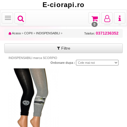
E-ciorapi.ro
Toggle
Toggle
Toggle
Toggl
Toggle
navigation
navigation
navigation
naviga
navigation
0
0371236352
Acasa
»
COPII
»
INDISPENSABILI
»
Telefon:
Filtre
INDISPENSABILI marca SCORPIO
Ordonare dupa :