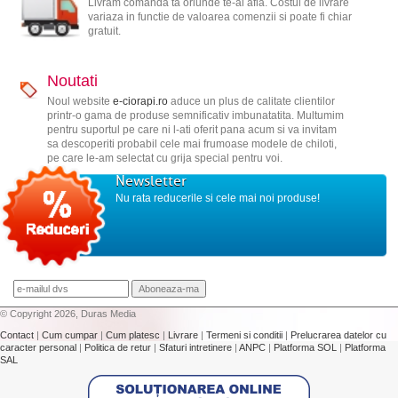
Livram comanda ta oriunde te-ai afla. Costul de livrare
variaza in functie de valoarea comenzii si poate fi chiar
gratuit.
Noutati
Noul website
e-ciorapi.ro
aduce un plus de calitate clientilor
printr-o gama de produse semnificativ imbunatatita. Multumim
pentru suportul pe care ni l-ati oferit pana acum si va invitam
sa descoperiti probabil cele mai frumoase modele de chiloti,
pe care le-am selectat cu grija special pentru voi.
Newsletter
Nu rata reducerile si cele mai noi produse!
© Copyright 2026, Duras Media
Contact
|
Cum cumpar
|
Cum platesc
|
Livrare
|
Termeni si conditii
|
Prelucrarea datelor cu
caracter personal
|
Politica de retur
|
Sfaturi intretinere
|
ANPC
|
Platforma SOL
|
Platforma
SAL