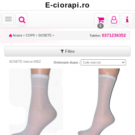
E-ciorapi.ro
Toggle
Toggle
Toggle
Toggl
Toggle
navigation
navigation
navigation
naviga
navigation
0
0371236352
Acasa
»
COPII
»
SOSETE
»
Telefon:
Filtre
SOSETE marca INEZ
Ordonare dupa :