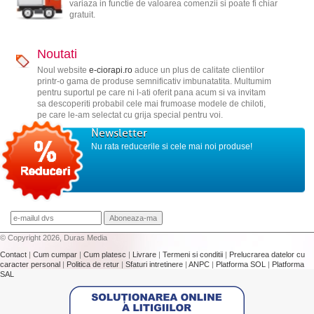
variaza in functie de valoarea comenzii si poate fi chiar
gratuit.
Noutati
Noul website
e-ciorapi.ro
aduce un plus de calitate clientilor
printr-o gama de produse semnificativ imbunatatita. Multumim
pentru suportul pe care ni l-ati oferit pana acum si va invitam
sa descoperiti probabil cele mai frumoase modele de chiloti,
pe care le-am selectat cu grija special pentru voi.
Newsletter
Nu rata reducerile si cele mai noi produse!
© Copyright 2026, Duras Media
Contact
|
Cum cumpar
|
Cum platesc
|
Livrare
|
Termeni si conditii
|
Prelucrarea datelor cu
caracter personal
|
Politica de retur
|
Sfaturi intretinere
|
ANPC
|
Platforma SOL
|
Platforma
SAL