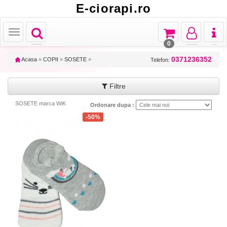
E-ciorapi.ro
Toggle
Toggle
Toggle
Toggl
Toggle
navigation
navigation
navigation
naviga
navigation
0
0371236352
Acasa
»
COPII
»
SOSETE
»
Telefon:
Filtre
SOSETE marca WiK
Ordonare dupa :
-50%