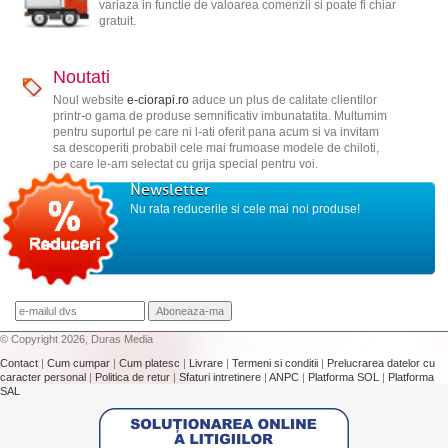
variaza in functie de valoarea comenzii si poate fi chiar
gratuit.
Noutati
Noul website
e-ciorapi.ro
aduce un plus de calitate clientilor
printr-o gama de produse semnificativ imbunatatita. Multumim
pentru suportul pe care ni l-ati oferit pana acum si va invitam
sa descoperiti probabil cele mai frumoase modele de chiloti,
pe care le-am selectat cu grija special pentru voi.
Newsletter
Nu rata reducerile si cele mai noi produse!
© Copyright 2026, Duras Media
Contact
|
Cum cumpar
|
Cum platesc
|
Livrare
|
Termeni si conditii
|
Prelucrarea datelor cu
caracter personal
|
Politica de retur
|
Sfaturi intretinere
|
ANPC
|
Platforma SOL
|
Platforma
SAL