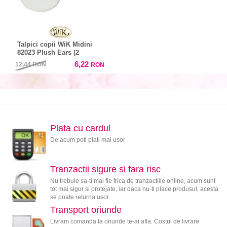
Talpici copii WiK Midini
82023 Plush Ears (2
perechi)
6,22
12,44
RON
RON
Plata cu cardul
De acum poti plati mai usor
Tranzactii sigure si fara risc
Nu trebuie sa-ti mai fie frica de tranzactiile online, acum sunt
tot mai sigur si protejate, iar daca nu-ti place produsul, acesta
se poate returna usor.
Transport oriunde
Livram comanda ta oriunde te-ai afla. Costul de livrare