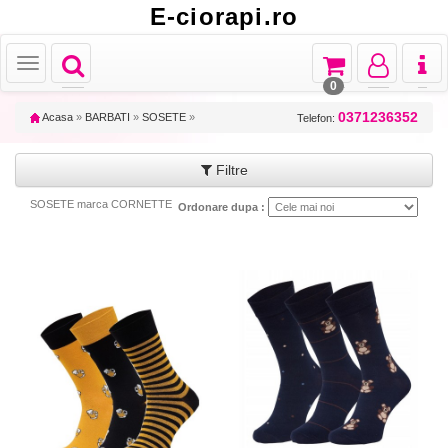
E-ciorapi.ro
Toggle
Toggle
Toggle
Toggl
Toggle
navigation
navigation
navigation
naviga
navigation
0
0371236352
Acasa
»
BARBATI
»
SOSETE
»
Telefon:
Filtre
SOSETE marca CORNETTE
Ordonare dupa :