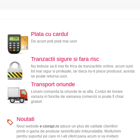
Plata cu cardul
De acum poti plati mai usor
Tranzactii sigure si fara risc
Nu trebuie sa-ti mai fie frica de tranzactiile online, acum sunt
tot mai sigur si protejate, iar daca nu-ti place produsul, acesta
se poate returna usor.
Transport oriunde
Livram comanda ta oriunde te-ai afla. Costul de livrare
variaza in functie de valoarea comenzii si poate fi chiar
gratuit.
Noutati
Noul website
e-ciorapi.ro
aduce un plus de calitate clientilor
printr-o gama de produse semnificativ imbunatatita. Multumim
pentru suportul pe care ni l-ati oferit pana acum si va invitam